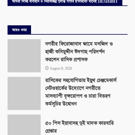
আমরা দিচ্ছি বাধাহীন ও নিরবিচ্ছিন্ন দুর্দান্ত গতির ইন্টারনেট মানেই DESHIBIT
আরও খবর
নগরীর ফিরোজাবাদ জামে মসজিদ ও
হাজী কসিমুদ্দীন ঈদগাহ পরিদর্শন
করলেন রাসিক প্রশাসক
August 8, 2026
রাসিকের সহযোগিতায় ইয়ুথ চেঞ্জমেকার্স
নেটওয়ার্কের উদ্যোগে নগরীতে
মাসব্যাপী বৃক্ষরোপণ ও চারা বিতরণ
কর্মসূচির উদ্বোধন
August 8, 2026
৫০ পিস ইয়াবাসহ দুই মাদক কারবারি
গ্রেপ্তার