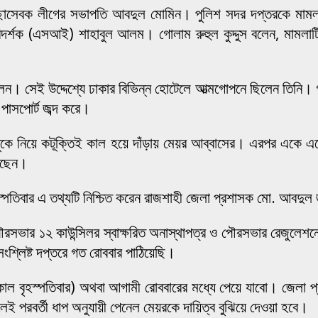
 সেচ্ছাসেবক লীগের সভাপতি আবদুল মোমিন। পুলিশ সদর দপ্তরকে মা
িদর্শক (এসআই) শাহাবুল আলম। গোলাম রুহুল কুদ্দুস বলেন, মামল
লেন। সেই উদ্দেশ্যে ঢাকার বিভিন্ন হোটেলে আত্মগোপনে ছিলেন তিনি। 
 পাসপোর্ট জব্দ করে।
ন্ধুকে নিয়ে কটূক্তিই কাল হয়ে দাঁড়ায় মেয়র আব্বাসের। এরপর একে এ
য়েছেন।
স্পতিবার এ তথ্যটি নিশ্চিত করেন রাজশাহী জেলা প্রশাসক মো. আবদু
রসভার ১২ কাউন্সিলর স্বাক্ষরিত অনাস্থাপত্র ও পৌরসভার রেজুলেশনের
ংশ্লিষ্ট দপ্তরে গত রোববার পাঠিয়েছি।
 বৃহস্পতিবার) অথবা আগামী রোববারের মধ্যে পেয়ে যাবো। জেলা প
লেই পরবর্তী ধাপ অনুযায়ী পেনেল মেয়রকে দায়িত্ব বুঝিয়ে দেওয়া হবে।