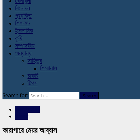
খেলাধুলা
বিনোদন
প্রযুক্তি
শিক্ষাঙ্গন
ইসলামিক
কৃষি
সম্পাদকীয়
অন্যান্য
সাহিত্য
শিরোনাম
চাকরি
টিপস
Search for:
রাজশাহীর সংবাদ
শিরোনাম
কারাগারে মেয়র আব্বাস