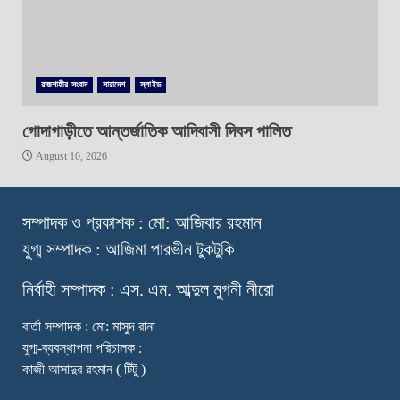
রাজশাহীর সংবাদ
সারাদেশ
স্লাইড
গোদাগাড়ীতে আন্তর্জাতিক আদিবাসী দিবস পালিত
August 10, 2026
স
ম্পাদক ও প্রকাশক : মো: আজিবার রহমান
যুগ্ম সম্পাদক : আজিমা পারভীন টুকটুকি
নি
র্বাহী সম্পাদক : এস. এম. আব্দুল মুগনী নীরো
বার্তা সম্পাদক : মো: মাসুদ রানা
যুগ্ম-ব্যবস্থাপনা পরিচালক :
কাজী আসাদুর রহমান ( টিটু )