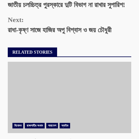
জাতীয় চলচ্চিত্র পুরস্কারে দুটি বিভাগ না রাখার সুপারিশ!
Reading
Next:
রাধা-কৃষ্ণ সাজে হাজির অপু বিশ্বাস ও জয় চৌধুরী
RELATED STORIES
বিনোদন
রাজশাহীর সংবাদ
সারাদেশ
স্লাইড