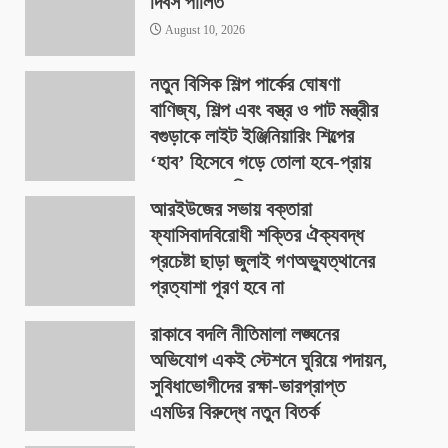
দিবস পালিত
August 10, 2026
নতুন বিসিক শিল্প পার্কের ঘোষণা
বাণিজ্য, শিল্প এবং বস্ত্র ও পাট মন্ত্রীর
বগুড়াকে লাইট ইঞ্জিনিয়ারিং শিল্পের
‘হাব’ হিসেবে গড়ে তোলা হবে-প্রায়
৪০০ একর জমিতে
আরইউজের সভায় বক্তারা
August 9, 2026
ফ্যাসিবাদবিরোধী শক্তির ঐক্যবদ্ধ
প্রচেষ্টা ছাড়া জুলাই গণঅভ্যুত্থানের
প্রত্যাশা পূরণ হবে না
August 9, 2026
রাকাবে বদলি নীতিমালা লঙ্ঘনের
অভিযোগ একই স্টেশনে ঘুরিয়ে পদায়ন,
সুবিধাভোগীদের রক্ষা-ভারপ্রাপ্ত
এমডির বিরুদ্ধে নতুন বিতর্ক
August 9, 2026