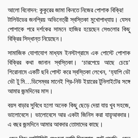
আলো বিনোদন: কুকুরের জামা কিনতে নিজের পোশাক বিক্রি!
টালিউডের জনপ্রিয় অভিনেত্রী স্বস্তিকা মুখোপাধ্যায়। যেসব
পোশাকে পরে দর্শকের সামনে হাজির হয়েছেন সেগুলোর কিছু
বিক্রির সিদ্ধান্ত নিয়েছেন।
সামাজিক যোগাযোগ মাধ্যম ইনস্টাগ্রামে এক পোস্টে পোশাক
বিক্রির কথা জানান স্বস্তিকা। ‘চারপেয়ে আছে চেয়ে’
শিরোনামে একটি ছবি পোস্ট করে স্বস্তিকা লেখেন, ‘হ্যাপি ভৌ
ভৌ টু মি…ডিসেম্বর মানেই প্রি-নিউ ইয়ারের টুনিলাইটের সঙ্গে
আমার জন্মদিনের মাস।
বয়স বাড়ার সুবিধে হলো অনেক কিছু ছেড়ে দেয়া যায় খুব সহজে,
ভালোবেসে। ভালোবেসে আর একটা জিনিস করা যায়ৃআবদার।
এ বছর জন্মদিনে আমার আবদার তোমাদের কাছে।