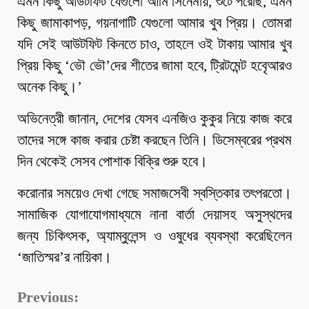
এমন কিছু আউটফিট যেগুলো আমি সিনেমায়, শুটে পরেছি, এমন
কিছু জামাকাপড়, গয়নাগাটি যেগুলো আমার খুব প্রিয়। তোমরা
যদি সেই আউটফিট কিনতে চাও, তাহলে ওই টাকায় আমার খুব
প্রিয় কিছু ‘ভৌ ভৌ’দের শীতের জামা হবে, ট্রিটমেন্ট হবেৃআরও
অনেক কিছু।’
অভিনেত্রী জানান, দেশের যেসব এনজিও কুকুর নিয়ে কাজ করে
তাদের সঙ্গে কাজ করার চেষ্টা করছেন তিনি। ডিসেম্বরের প্রথম
দিন থেকেই সেসব পোশাক বিক্রি শুরু হবে।
করোনার সময়েও দেখা গেছে সমাজসেবী স্বস্তিকার তৎপরতো।
সামাজিক যোগাযোগমাধ্যমে নানা বার্তা দেয়াসহ অসুস্থদের
জন্য চিকিৎসক, অ্যাম্বুলেন্স ও ওষুধের ব্যবস্থা করেছিলেন
‘জাতিস্মর’র নায়িকা।
Continue
Previous: