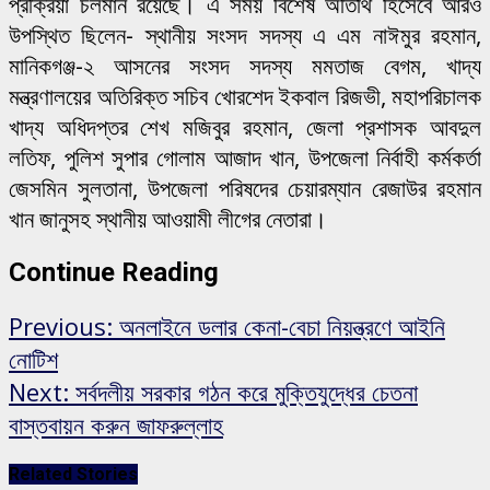
প্রক্রিয়া চলমান রয়েছে। এ সময় বিশেষ অতিথি হিসেবে আরও
উপস্থিত ছিলেন- স্থানীয় সংসদ সদস্য এ এম নাঈমুর রহমান,
মানিকগঞ্জ-২ আসনের সংসদ সদস্য মমতাজ বেগম, খাদ্য
মন্ত্রণালয়ের অতিরিক্ত সচিব খোরশেদ ইকবাল রিজভী, মহাপরিচালক
খাদ্য অধিদপ্তর শেখ মজিবুর রহমান, জেলা প্রশাসক আবদুল
লতিফ, পুলিশ সুপার গোলাম আজাদ খান, উপজেলা নির্বাহী কর্মকর্তা
জেসমিন সুলতানা, উপজেলা পরিষদের চেয়ারম্যান রেজাউর রহমান
খান জানুসহ স্থানীয় আওয়ামী লীগের নেতারা।
Continue Reading
Previous:
অনলাইনে ডলার কেনা-বেচা নিয়ন্ত্রণে আইনি
নোটিশ
Next:
সর্বদলীয় সরকার গঠন করে মুক্তিযুদ্ধের চেতনা
বাস্তবায়ন করুন জাফরুল্লাহ
Related Stories