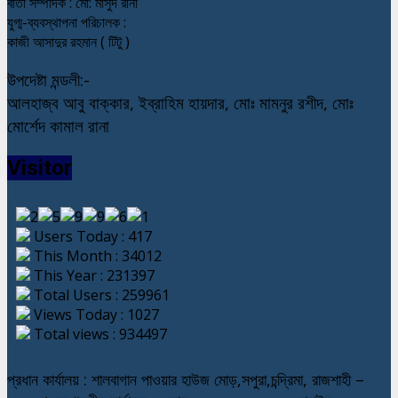
বার্তা সম্পাদক : মো: মাসুদ রানা
যুগ্ম-ব্যবস্থাপনা পরিচালক :
কাজী আসাদুর রহমান ( টিটু )
উপদেষ্টা মন্ডলী:-
আলহাজ্ব আবু বাক্কার, ইব্রাহিম হায়দার, মোঃ মামনুর রশীদ, মোঃ
মোর্শেদ কামাল রানা
Visitor
Users Today : 417
This Month : 34012
This Year : 231397
Total Users : 259961
Views Today : 1027
Total views : 934497
প্রধান কার্যালয় : শালবাগান পাওয়ার হাউজ মোড়,সপুরা,চন্দ্রিমা, রাজশাহী –