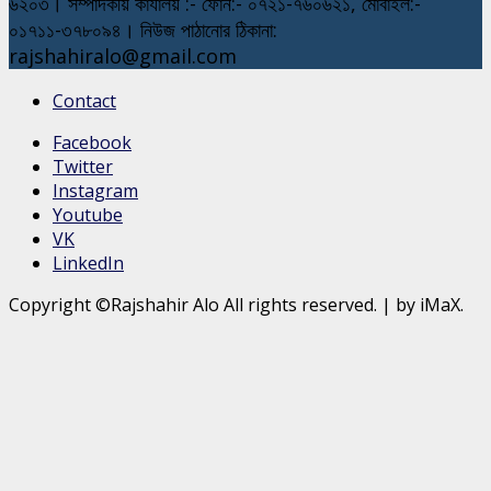
৬২০৩। সম্পাদকীয় কার্যালয় :- ফোন:- ০৭২১-৭৬০৬২১, মোবাইল:-
০১৭১১-৩৭৮০৯৪। নিউজ পাঠানোর ঠিকানা:
rajshahiralo@gmail.com
Contact
Facebook
Twitter
Instagram
Youtube
VK
LinkedIn
Copyright ©Rajshahir Alo All rights reserved.
|
by iMaX.