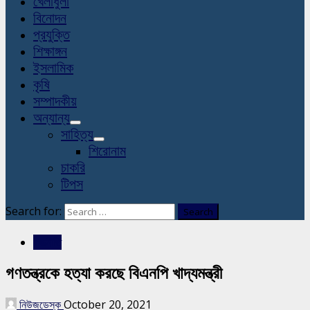
খেলাধুলা
বিনোদন
প্রযুক্তি
শিক্ষাঙ্গন
ইসলামিক
কৃষি
সম্পাদকীয়
অন্যান্য
সাহিত্য
শিরোনাম
চাকরি
টিপস
Search for:
রাজনীতি
গণতন্ত্রকে হত্যা করছে বিএনপি খাদ্যমন্ত্রী
নিউজডেস্ক
October 20, 2021