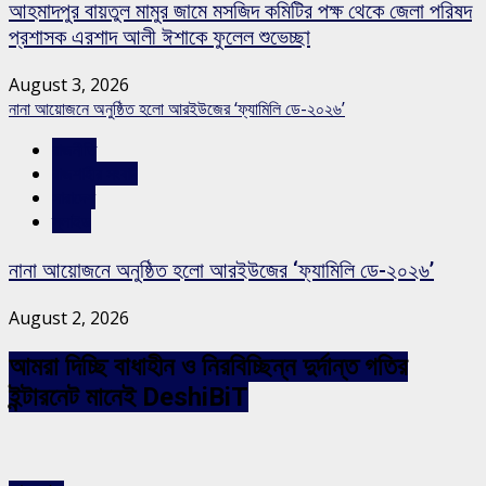
আহমাদপুর বায়তুল মামুর জামে মসজিদ কমিটির পক্ষ থেকে জেলা পরিষদ
প্রশাসক এরশাদ আলী ঈশাকে ফুলেল শুভেচ্ছা
August 3, 2026
নানা আয়োজনে অনুষ্ঠিত হলো আরইউজের ‘ফ্যামিলি ডে-২০২৬’
রাজনীতি
রাজশাহীর সংবাদ
সারাদেশ
স্লাইড
নানা আয়োজনে অনুষ্ঠিত হলো আরইউজের ‘ফ্যামিলি ডে-২০২৬’
August 2, 2026
আমরা দিচ্ছি বাধাহীন ও নিরবিচ্ছিন্ন দুর্দান্ত গতির
ইন্টারনেট মানেই DeshiBiT