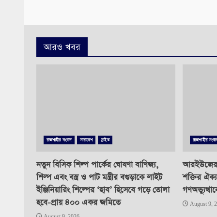
আরও খবর
রাজশাহীর সংবাদ
সারাদেশ
স্লাইড
রাজশাহীর সংবা
নতুন বিসিক শিল্প পার্কের ঘোষণা বাণিজ্য,
আরইউজের স
শিল্প এবং বস্ত্র ও পাট মন্ত্রীর বগুড়াকে লাইট
শক্তির ঐক্যব
ইঞ্জিনিয়ারিং শিল্পের ‘হাব’ হিসেবে গড়ে তোলা
গণঅভ্যুত্থা
হবে-প্রায় ৪০০ একর জমিতে
August 9, 
August 9, 2026