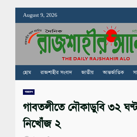
Skip
August 9, 2026
to
content
হোম
রাজশাহীর সংবাদ
জাতীয়
আন্তর্জাতিক
স
সারাদেশ
গাবতলীতে নৌকাডুবি ৩২ ঘণ্ট
নিখোঁজ ২