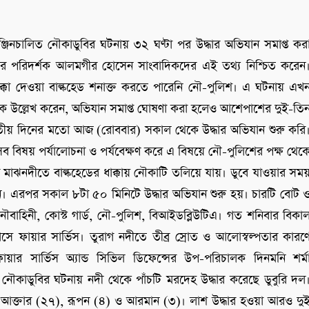
িনচালিত নৌকাডুবির ঘটনায় ৩২ ঘণ্টা পর উদ্ধার অভিযান সমাপ্ত কর
র পরিদর্শক আলমগীর হোসেন সাংবাদিকদের এই তথ্য নিশ্চিত করেন
ক্কা দেওয়া বাল্কহেড শনাক্ত করতে পারেনি নৌ-পুলিশ। এ ঘটনায় এখ
্শক উল্লেখ করেন, অভিযান সমাপ্ত ঘোষণা করা হলেও আশেপাশের দুই-তি
বিতীয় দিনের মতো আজ (রোববার) সকাল থেকে উদ্ধার অভিযান শুরু করি
, সব বিষয় পর্যালোচনা ও পর্যবেক্ষণ করে এ বিষয়ে নৌ-পুলিশের পক্ষ থেক
াঝনদীতে বাল্কহেডের ধাক্কায় নৌকাটি তলিয়ে যায়। ডুবে যাওয়ার সম
। এরপর সকাল ৮টা ৫০ মিনিটে উদ্ধার অভিযান শুরু হয়। চারটি বোট 
বাহিনী, কোস্ট গার্ড, নৌ-পুলিশ, বিআইডব্লিউটিএ। গত শনিবার বিকা
ে ফায়ার সার্ভিস। তুরাগ নদীতে তীব্র স্রোত ও আলোস্বল্পতার কারণ
য়ার সার্ভিস অ্যান্ড সিভিল ডিফেন্সের উপ-পরিচালক দিনমনি শর্ম
ন, নৌকাডুবির ঘটনায় নদী থেকে পাঁচটি মরদেহ উদ্ধার করেছে ডুবুরি দল
ি আক্তার (২৭), রূপন (৪) ও আরমান (৩)। লাশ উদ্ধার হওয়া আরও দু