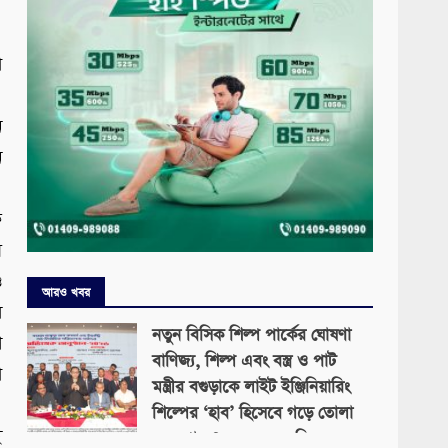
া
।
ন
ন
।
ে
য়
ও
আরও খবর
ল
নতুন বিসিক শিল্প পার্কের ঘোষণা
ে
বাণিজ্য, শিল্প এবং বস্ত্র ও পাট
া
মন্ত্রীর বগুড়াকে লাইট ইঞ্জিনিয়ারিং
।
শিল্পের ‘হাব’ হিসেবে গড়ে তোলা
ই
হবে-প্রায় ৪০০ একর জমিতে