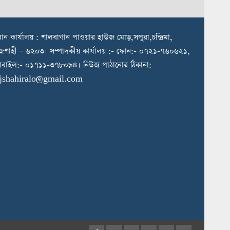
রধান কার্যালয় : শালবাগান পাওয়ার হাউজ মোড়,সপুরা,চন্দ্রিমা,
জশাহী – ৬২০৩। সম্পাদকীয় কার্যালয় :- ফোন:- ০৭২১-৭৬০৬২১,
বাইল:- ০১৭১১-৩৭৮০৯৪। নিউজ পাঠানোর ঠিকানা:
ajshahiralo@gmail.com