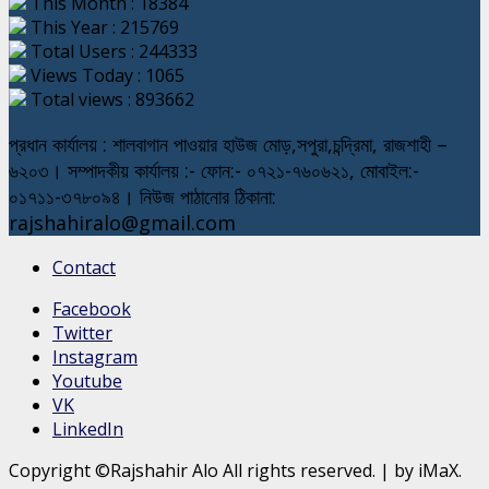
This Month : 18384
This Year : 215769
Total Users : 244333
Views Today : 1065
Total views : 893662
প্রধান কার্যালয় : শালবাগান পাওয়ার হাউজ মোড়,সপুরা,চন্দ্রিমা, রাজশাহী –
৬২০৩। সম্পাদকীয় কার্যালয় :- ফোন:- ০৭২১-৭৬০৬২১, মোবাইল:-
০১৭১১-৩৭৮০৯৪। নিউজ পাঠানোর ঠিকানা:
rajshahiralo@gmail.com
Contact
Facebook
Twitter
Instagram
Youtube
VK
LinkedIn
Copyright ©Rajshahir Alo All rights reserved.
|
by iMaX.