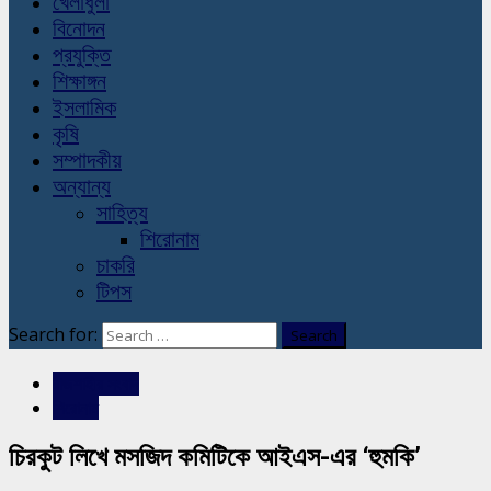
খেলাধুলা
বিনোদন
প্রযুক্তি
শিক্ষাঙ্গন
ইসলামিক
কৃষি
সম্পাদকীয়
অন্যান্য
সাহিত্য
শিরোনাম
চাকরি
টিপস
Search for:
রাজশাহীর সংবাদ
শিরোনাম
চিরকুট লিখে মসজিদ কমিটিকে আইএস-এর ‘হুমকি’