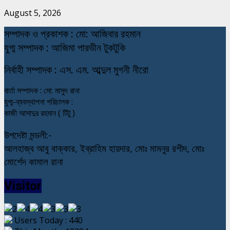
August 5, 2026
স
ম্পাদক ও প্রকাশক : মো: আজিবার রহমান
যুগ্ম সম্পাদক : আজিমা পারভীন টুকটুকি
নি
র্বাহী সম্পাদক : এস. এম. আব্দুল মুগনী নীরো
বার্তা সম্পাদক : মো: মাসুদ রানা
যুগ্ম-ব্যবস্থাপনা পরিচালক :
কাজী আসাদুর রহমান ( টিটু )
উপদেষ্টা মন্ডলী:-
আলহাজ্ব আবু বাক্কার, ইব্রাহিম হায়দার, মোঃ মামনুর রশীদ, মোঃ
মোর্শেদ কামাল রানা
Visitor
Users Today : 440