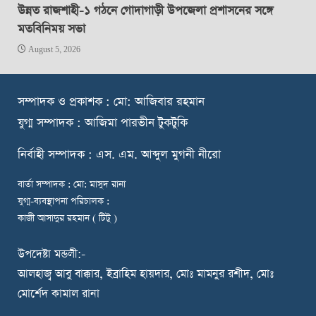
উন্নত রাজশাহী-১ গঠনে গোদাগাড়ী উপজেলা প্রশাসনের সঙ্গে
মতবিনিময় সভা
August 5, 2026
স
ম্পাদক ও প্রকাশক : মো: আজিবার রহমান
যুগ্ম সম্পাদক : আজিমা পারভীন টুকটুকি
নি
র্বাহী সম্পাদক : এস. এম. আব্দুল মুগনী নীরো
বার্তা সম্পাদক : মো: মাসুদ রানা
যুগ্ম-ব্যবস্থাপনা পরিচালক :
কাজী আসাদুর রহমান ( টিটু )
উপদেষ্টা মন্ডলী:-
আলহাজ্ব আবু বাক্কার, ইব্রাহিম হায়দার, মোঃ মামনুর রশীদ, মোঃ
মোর্শেদ কামাল রানা