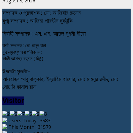
August 8, 2026
স
ম্পাদক ও প্রকাশক : মো: আজিবার রহমান
যুগ্ম সম্পাদক : আজিমা পারভীন টুকটুকি
নি
র্বাহী সম্পাদক : এস. এম. আব্দুল মুগনী নীরো
বার্তা সম্পাদক : মো: মাসুদ রানা
যুগ্ম-ব্যবস্থাপনা পরিচালক :
কাজী আসাদুর রহমান ( টিটু )
উপদেষ্টা মন্ডলী:-
আলহাজ্ব আবু বাক্কার, ইব্রাহিম হায়দার, মোঃ মামনুর রশীদ, মোঃ
মোর্শেদ কামাল রানা
Visitor
Users Today : 3583
This Month : 31579