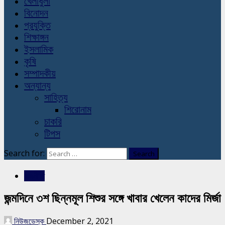
খেলাধুলা
বিনোদন
প্রযুক্তি
শিক্ষাঙ্গন
ইসলামিক
কৃষি
সম্পাদকীয়
অন্যান্য
সাহিত্য
শিরোনাম
চাকরি
টিপস
Search for:
রাজনীতি
জন্মদিনে ৩শ ছিন্নমূল শিশুর সঙ্গে খাবার খেলেন কাদের মির্জা
নিউজডেস্ক
December 2, 2021