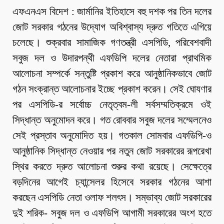
এফএনএস বিদেশ : জার্মানির ইতিহাসে বহু দশক পর তিন দলের
জোট সরকার গঠনের উদ্যোগ অবিশ্বাস্য দ্রুত গতিতে এগিয়ে
চলেছে। শুক্রবার সামাজিক গণতন্ত্রী এসপিডি, পরিবেশবাদী
সবুজ দল ও উদারপন্থী এফডিপি দলের নেতারা প্রাথমিক
আলোচনা সম্পর্কে সন্তুষ্টি প্রকাশ করে আনুষ্ঠানিকভাবে জোট
গঠন সংক্রান্ত আলোচনার ইচ্ছে প্রকাশ করেন। সেই ঘোযণার
পর এসপিডি-র সর্বোচ্চ নেতৃত্বম-লী সর্বসম্মতিক্রমে ওই
সিদ্ধান্ত অনুমোদন করে। গত রোববার সবুজ দলের সম্মেলনেও
সেই প্রস্তাব অনুমোদিত হয়। গতকাল সোমবার এফডিপি-ও
আনুষ্ঠানিক সিদ্ধান্ত নেওয়ার পর নতুন জোট সরকারের রূপরেখা
স্থির করতে দ্রুত আলোচনা শুরুর কথা রয়েছে। সেক্ষেত্রে
বড়দিনের আগেই চ্যান্সেলর হিসেবে সরকার গঠনের আশা
করছেন এসপিডি নেতা ওলাফ শলৎস। সম্ভাব্য জোট সরকারের
দুই শরিক- সবুজ দল ও এফডিপি আগামী সরকারের অংশ হতে