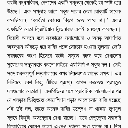
কতটা বদ্ধপরিকর, নেতাদের একটি মন্তব্য থেকেই তা স্পষ্ট হয়ে
উঠছে। এক সপ্তাহ আগে সবুজ দলের নেতা রোব্যার্ট হাবেক
বলেছিলেন, ‘ব্যর্থতা কোনও বিকল্প হতে পারে না।’ এবার
এফডিপি নেতা ক্রিস্টিয়ান লিন্ডনারও একই মন্তব্য করেছেন।
বিরোধী আসনে বসে সরকারের সমালোচনা ও অনড় আদর্শগত
অবস্থান আঁকড়ে ধরে দাবির পক্ষে সোচ্চার হওয়ার তুলনায় জোট
সরকারের অংশ হিসেবে যতটা সম্ভব কাজ করে দেখানোর
সুযোগের সদ্ব্যাবহার করতে চাইছে এফডিপি ও সবুজ দল। সেই
সঙ্গে গুরুত্বপূর্ণ মন্ত্রণালয়ের ওপর নিয়ন্ত্রণও তাদের লক্ষ্য। এর
বিনিময়ে বেশ কিছু নীতির প্রশ্নে আপস করতেও প্রস্তুত
দলগুলোর নেতারা। এসপিডি-র সঙ্গে প্রাথমিক আলোচনার পর
যে খসড়ার ভিত্তিতে কোয়ালিশন গড়ার আলোচনায় রাজি হয়েছে
এই দুই দল, তাতে অনেক দাবির উল্লেখ না থাকায় তৃণমূল
স্তরে কিছুটা অসন্তোষ দেখা যাচ্ছে। তবে নেতৃত্বের সরাসরি
বিরোধিতার কোনও লক্ষণ এখনও পর্যন্ত দেখা যাচ্ছে না। তিন