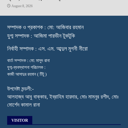
August 8, 2026
স
ম্পাদক ও প্রকাশক : মো: আজিবার রহমান
যুগ্ম সম্পাদক : আজিমা পারভীন টুকটুকি
নি
র্বাহী সম্পাদক : এস. এম. আব্দুল মুগনী নীরো
বার্তা সম্পাদক : মো: মাসুদ রানা
যুগ্ম-ব্যবস্থাপনা পরিচালক :
কাজী আসাদুর রহমান ( টিটু )
উপদেষ্টা মন্ডলী:-
আলহাজ্ব আবু বাক্কার, ইব্রাহিম হায়দার, মোঃ মামনুর রশীদ, মোঃ
মোর্শেদ কামাল রানা
VISITOR