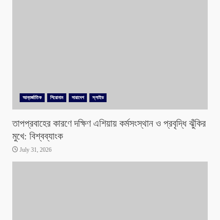
আন্তর্জাতিক
শিরোনাম
সারাদেশ
স্লাইড
তাপপ্রবাহের কারণে দক্ষিণ এশিয়ায় কর্মসংস্থান ও প্রবৃদ্ধি ঝুঁকির
মুখে: বিশ্বব্যাংক
July 31, 2026