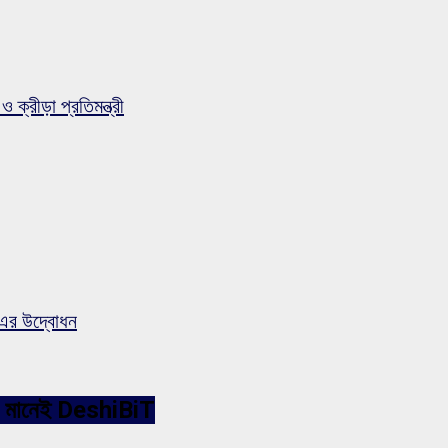
ও ক্রীড়া প্রতিমন্ত্রী
-এর উদ্বোধন
ারনেট মানেই DeshiBiT