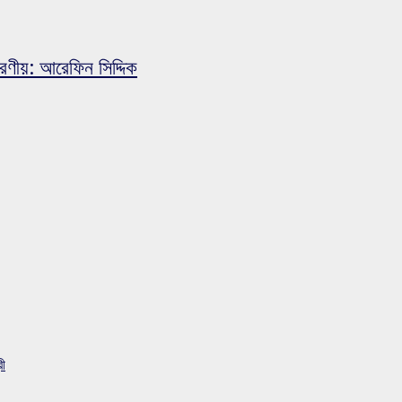
করণীয়: আরেফিন সিদ্দিক
রী