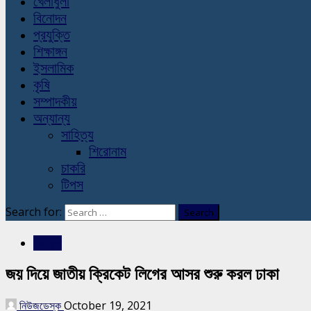
খেলাধুলা
বিনোদন
প্রযুক্তি
শিক্ষাঙ্গন
ইসলামিক
কৃষি
সম্পাদকীয়
অন্যান্য
সাহিত্য
শিরোনাম
চাকরি
টিপস
Search for:
খেলাধুলা
জয় দিয়ে জাতীয় ক্রিকেট লিগের আসর শুরু করল ঢাকা
নিউজডেস্ক
October 19, 2021