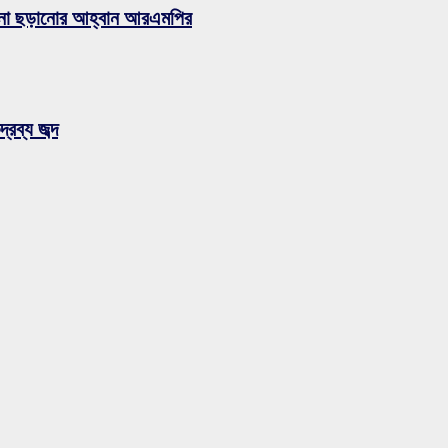
ুজব না ছড়ানোর আহ্বান আরএমপির
রব্য জব্দ