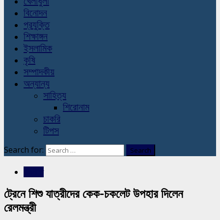
খেলাধুলা
বিনোদন
প্রযুক্তি
শিক্ষাঙ্গন
ইসলামিক
কৃষি
সম্পাদকীয়
অন্যান্য
সাহিত্য
শিরোনাম
চাকরি
টিপস
Search for:
রাজনীতি
ট্রেনে শিশু যাত্রীদের কেক-চকলেট উপহার দিলেন
রেলমন্ত্রী