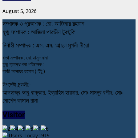
August 5, 2026
স
ম্পাদক ও প্রকাশক : মো: আজিবার রহমান
যুগ্ম সম্পাদক : আজিমা পারভীন টুকটুকি
নি
র্বাহী সম্পাদক : এস. এম. আব্দুল মুগনী নীরো
বার্তা সম্পাদক : মো: মাসুদ রানা
যুগ্ম-ব্যবস্থাপনা পরিচালক :
কাজী আসাদুর রহমান ( টিটু )
উপদেষ্টা মন্ডলী:-
আলহাজ্ব আবু বাক্কার, ইব্রাহিম হায়দার, মোঃ মামনুর রশীদ, মোঃ
মোর্শেদ কামাল রানা
Visitor
Users Today : 919