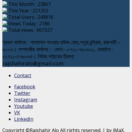
This Month : 23867
This Year : 221252
Total Users : 249816
Views Today : 2186
Total views : 907327
প্রধান কার্যালয় : শালবাগান পাওয়ার হাউজ মোড়,সপুরা,চন্দ্রিমা, রাজশাহী –
৬২০৩। সম্পাদকীয় কার্যালয় :- ফোন:- ০৭২১-৭৬০৬২১, মোবাইল:-
০১৭১১-৩৭৮০৯৪। নিউজ পাঠানোর ঠিকানা:
rajshahiralo@gmail.com
Contact
Facebook
Twitter
Instagram
Youtube
VK
LinkedIn
Copyright ©Rajshahir Alo All rights reserved.
|
by iMaX.