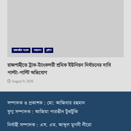
রাজশাহীর সংবাদ
সারাদেশ
স্লাইড
রাজশাহীতে ট্রাক-ট্যাংকলরী শ্রমিক ইউনিয়ন নির্বাচনের দাবি
পাল্টা-পাল্টি অভিযোগ
August 9, 2026
স
ম্পাদক ও প্রকাশক : মো: আজিবার রহমান
যুগ্ম সম্পাদক : আজিমা পারভীন টুকটুকি
নি
র্বাহী সম্পাদক : এস. এম. আব্দুল মুগনী নীরো