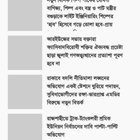
নতুন বিসিক শিল্প পার্কের ঘোষণা
বাণিজ্য, শিল্প এবং বস্ত্র ও পাট মন্ত্রীর
বগুড়াকে লাইট ইঞ্জিনিয়ারিং শিল্পের
‘হাব’ হিসেবে গড়ে তোলা হবে-প্রায়
৪০০ একর জমিতে
আরইউজের সভায় বক্তারা
August 9, 2026
ফ্যাসিবাদবিরোধী শক্তির ঐক্যবদ্ধ প্রচেষ্টা
ছাড়া জুলাই গণঅভ্যুত্থানের প্রত্যাশা পূরণ
হবে না
August 9, 2026
রাকাবে বদলি নীতিমালা লঙ্ঘনের
অভিযোগ একই স্টেশনে ঘুরিয়ে পদায়ন,
সুবিধাভোগীদের রক্ষা-ভারপ্রাপ্ত এমডির
বিরুদ্ধে নতুন বিতর্ক
August 9, 2026
রাজশাহীতে ট্রাক-ট্যাংকলরী শ্রমিক
ইউনিয়ন নির্বাচনের দাবি পাল্টা-পাল্টি
অভিযোগ