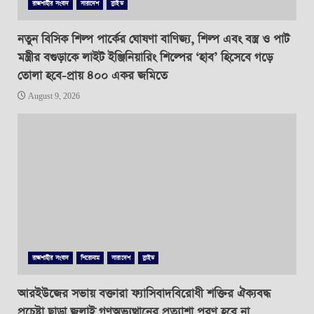
রাজশাহীর সংবাদ
সারাদেশ
স্লাইড
নতুন বিসিক শিল্প পার্কের ঘোষণা বাণিজ্য, শিল্প এবং বস্ত্র ও পাট
মন্ত্রীর বগুড়াকে লাইট ইঞ্জিনিয়ারিং শিল্পের ‘হাব’ হিসেবে গড়ে
তোলা হবে-প্রায় ৪০০ একর জমিতে
August 9, 2026
রাজশাহীর সংবাদ
শিরোনাম
সারাদেশ
স্লাইড
আরইউজের সভায় বক্তারা ফ্যাসিবাদবিরোধী শক্তির ঐক্যবদ্ধ
প্রচেষ্টা ছাড়া জুলাই গণঅভ্যুত্থানের প্রত্যাশা পূরণ হবে না