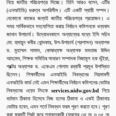
নিয়ে জাতীয় পরিচয়পত্র দিচ্ছে। তিনি আরও বলেন, এটির
(এনআইডি) গুরুত্ব অপরিসীম। এটি একটি স্থায়ী সম্পদ।
যেকোনো কাজের জন্যই জাতীয় পরিচয়পত্র প্রয়োজন। এ
সময় সার্বিকভাবে সহযোগিতা করায় নির্বাচন কমিশনকে ধন্যবাদ
জানান উপাচার্য। উদ্বোধনকালে অন্যান্যের মধ্যে ইসি সচিব
মো. হুমায়ুন কবীর খোন্দকার, উপ-উপাচার্য (প্রশাসন) অধ্যাপক
ড. মুহাম্মদ সামাদ, কোষাধ্যক্ষ অধ্যাপক মমতাজ উদ্দিন
আহমেদ, শিক্ষক সমিতির সাধারণ সম্পাদক নিজামুল হক ভূঁইয়া,
প্রক্টর অধ্যাপক ড. একেএম গোলাম রব্বানী প্রমুখ উপস্থিত
ছিলেন। শিক্ষার্থীদের এনআইডি নিবন্ধনের নিয়মাবলী
এনআইডি কার্ড নেই এমন শিক্ষার্থীদের নির্বাচন কমিশনের ভোটার
নিবন্ধনের ওয়েব লিংকে
services.nidw.gov.bd
গিয়ে
বর্তমান ঠিকানা হিসেবে নিজ হলের ঠিকানা ও একই ঠিকানায়
ভোটার হবেন, এমন শর্তে নিবন্ধন ফরম পূরণ করতে হবে। পূরণ
করা ফরমটি প্রিন্ট করে শনাক্তকারী (ফরমের ৩৪ নং ও ৩৫ নং