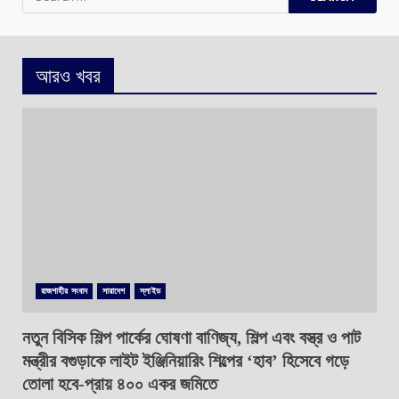
for:
আরও খবর
রাজশাহীর সংবাদ
সারাদেশ
স্লাইড
নতুন বিসিক শিল্প পার্কের ঘোষণা বাণিজ্য, শিল্প এবং বস্ত্র ও পাট
মন্ত্রীর বগুড়াকে লাইট ইঞ্জিনিয়ারিং শিল্পের ‘হাব’ হিসেবে গড়ে
তোলা হবে-প্রায় ৪০০ একর জমিতে