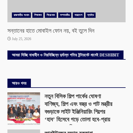
রাজশাহীর সংবাদ
শিক্ষাঙ্গন
শিরোনাম
সম্পাদকীয়
সারাদেশ
স্লাইড
সন্তানের হাতে মোবাইল ফোন নয়, বই তুলে দিন
July 25, 2026
আমরা দিচ্ছি বাধাহীন ও নিরবিচ্ছিন্ন দুর্দান্ত গতির ইন্টারনেট মানেই DESHIBIT
আরও খবর
নতুন বিসিক শিল্প পার্কের ঘোষণা
বাণিজ্য, শিল্প এবং বস্ত্র ও পাট মন্ত্রীর
বগুড়াকে লাইট ইঞ্জিনিয়ারিং শিল্পের
‘হাব’ হিসেবে গড়ে তোলা হবে-প্রায়
৪০০ একর জমিতে