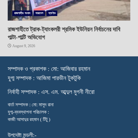
রাজশাহীর সংবাদ
সারাদেশ
স্লাইড
রাজশাহীতে ট্রাক-ট্যাংকলরী শ্রমিক ইউনিয়ন নির্বাচনের দাবি
পাল্টা-পাল্টি অভিযোগ
August 9, 2026
স
ম্পাদক ও প্রকাশক : মো: আজিবার রহমান
যুগ্ম সম্পাদক : আজিমা পারভীন টুকটুকি
নি
র্বাহী সম্পাদক : এস. এম. আব্দুল মুগনী নীরো
বার্তা সম্পাদক : মো: মাসুদ রানা
যুগ্ম-ব্যবস্থাপনা পরিচালক :
কাজী আসাদুর রহমান ( টিটু )
উপদেষ্টা মন্ডলী:-