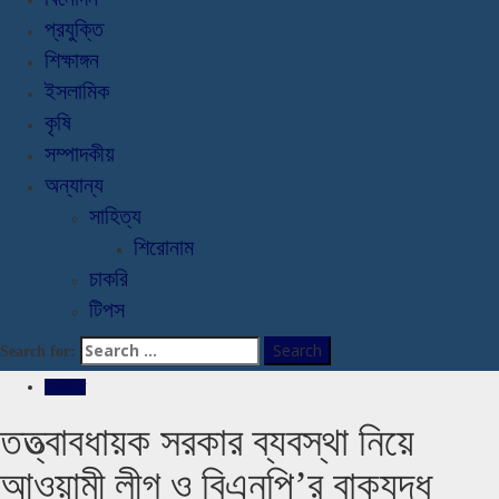
প্রযুক্তি
শিক্ষাঙ্গন
ইসলামিক
কৃষি
সম্পাদকীয়
অন্যান্য
সাহিত্য
শিরোনাম
চাকরি
টিপস
Search for:
রাজনীতি
তত্ত্বাবধায়ক সরকার ব্যবস্থা নিয়ে
আওয়ামী লীগ ও বিএনপি’র বাকযুদ্ধ