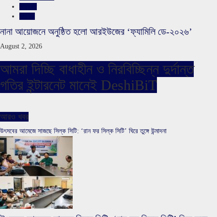
সারাদেশ
স্লাইড
নানা আয়োজনে অনুষ্ঠিত হলো আরইউজের ‘ফ্যামিলি ডে-২০২৬’
August 2, 2026
আমরা দিচ্ছি বাধাহীন ও নিরবিচ্ছিন্ন দুর্দান্ত
গতির ইন্টারনেট মানেই DeshiBiT
আরও খবর
উৎসবের আমেজে সাজছে সিল্ক সিটি: ‘রান ফর সিল্ক সিটি’ ঘিরে তুঙ্গে উন্মাদনা