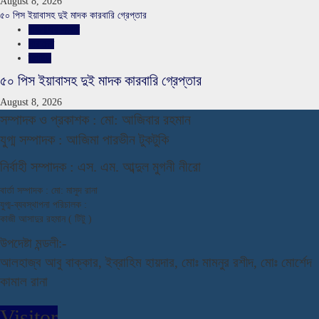
August 8, 2026
৫০ পিস ইয়াবাসহ দুই মাদক কারবারি গ্রেপ্তার
রাজশাহীর সংবাদ
সারাদেশ
স্লাইড
৫০ পিস ইয়াবাসহ দুই মাদক কারবারি গ্রেপ্তার
August 8, 2026
স
ম্পাদক ও প্রকাশক : মো: আজিবার রহমান
যুগ্ম সম্পাদক : আজিমা পারভীন টুকটুকি
নি
র্বাহী সম্পাদক : এস. এম. আব্দুল মুগনী নীরো
বার্তা সম্পাদক : মো: মাসুদ রানা
যুগ্ম-ব্যবস্থাপনা পরিচালক :
কাজী আসাদুর রহমান ( টিটু )
উপদেষ্টা মন্ডলী:-
আলহাজ্ব আবু বাক্কার, ইব্রাহিম হায়দার, মোঃ মামনুর রশীদ, মোঃ মোর্শেদ
কামাল রানা
Visitor