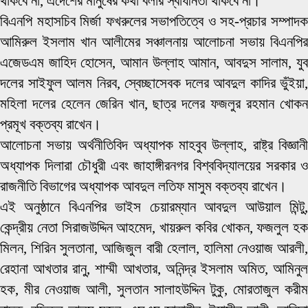
থাকবে না, এদেশের মানুষের কথা বলার স্বাধীনতা থাকবে না।‘
বিএনপি মহাসচিব মির্জা ফখরুলের সভাপতিত্বে ও সহ-প্রচার সম্পাদক
আমিরুল ইসলাম খান আলীমের সঞ্চালনায় আলোচনা সভায় বিএনপির
এজেডএম জাহিদ হোসেন, আমান উল্লাহ আমান, আবদুস সালাম, যুব
দলের সাইফুল আলম নিরব, স্বেচ্ছাসেবক দলের আবদুল কাদির ভুঁইয়া,
মহিলা দলের হেলেন জেরিন খান, ছাত্র দলের ফজলুর রহমান খোকন
প্রমূখ বক্তব্য রাখেন।
আলোচনা সভায় অর্থনীতিবিদ অধ্যাপক মাহবুব উল্লাহ, রাষ্ট্র বিজ্ঞানী
অধ্যাপক দিলারা চৌধুরী এবং জাহাঙ্গীরনগর বিশ্ববিদ্যালয়ের সরকার ও
রাজনীতি বিভাগের অধ্যাপক আবদুল লতিফ মাসুম বক্তব্য রাখেন।
এই অনুষ্ঠানে বিএনপির ভাইস চেয়ারম্যান আবদুল আউয়াল মিন্টু,
কেন্দ্রীয় নেতা সিরাজউদ্দিন আহমেদ, খায়রুল কবির খোকন, ফজলুল হক
মিলন, শিরিন সুলতানা, আজিজুল বারী হেলাল, হালিমা নেওয়াজ আরলী,
রেহানা আখতার রানু, শাম্মী আখতার, অনিন্দ্র ইসলাম অমিত, আমিনুল
হক, মীর নেওয়াজ আলী, সুলতান সালাহউদ্দিন টুকু, মোরতাজুল করীম