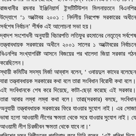
রাজধানীর রমনার ইঞ্জিনিয়ার্স ইন্সটিটিউশন মিলনায়তনে বিএনপির
উদ্যোগে ‘১ অক্টোবর ২০০১ : নির্দলীয় নিরপেক্ষ সরকারের অধীনে
সর্বশেষ নির্বাচন’ শীর্ষক এই আলোচনা সভা হয়।
দ্বাদশ সংশোধনী অনুযায়ী বিচারপতি লতিফুর রহমানের নেতৃত্বে সর্বশেষ
তত্ত্বাবধায়ক সরকারের অধীনে ২০০১ সালের ১ অক্টোবরের নির্বাচনে
বিএনপির সংখ্যাগরিষ্ট আসনে বিজয়ের পর খালেদা জিয়া সরকার গঠন
করেছিলেন।
স্থায়ী কমিটির সদস্য মির্জা আব্বাস বলেন, ‘ ওবায়দুল কাদের বলেছেন
যারা তত্ত্বাবধায়ক সরকারের কথা বলে তারা সংবিধান বিরোধী কথা বলে।
এই সংবিধানকে শেষ করে দিয়েছে, কাটা-ছেড়া করেছে এই সরকার।
তারা আবার লম্বা লম্বা কথা বলে। তারা(সরকার) বলছে, সংবিধান
অনুযায়ী তত্ত্বাবধায়ক সরকারের ফিরে যাওয়ার সুযোগ নাই। এর সোজা
ভাষা হলো আওয়ামী লীগের ক্ষমতা থেকে সরে যাওয়ার সুযোগ নাই। যে
আওয়ামী লীগ চিরজীবন ক্ষমতা থেকে যাবে না।‘
পুলিশের দমন নিপীড়নের প্রতিবাদ করে তিনি বলেন, ‘এই পুলিশ দিয়ে,