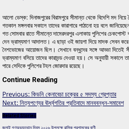
আলো ডেস্ক: দিনাজপুরের বিরামপুরে সীমান্ত থেকে বিদেশি মদ নি
গতকাল মঙ্গলবার সকালে তাদের কারাগারে পাঠানো হয় বলে জানিয়েছেন ভ
গত সোমবার রাতে সীমান্তে দামেরদরপুর এলাকায় পুলিশের চেকপোস্ট
দেন ভ্রাম্যমাণ আদালত। এ ছাড়া ওই জায়গা দিয়ে মাদক সেবন করে 
নৈশভোজের আয়োজন ছিল। সেখানে বন্ধুদের সঙ্গে আড্ডা দিতেই সী
ভ্রাম্যমাণ বসিয়ে তাদের কারাদন্ড দেওয়া হয়। সে অনুযায়ী সকালে ত
পারে সেদিকে পুলিশের টহল জোরদার রয়েছে।
Continue Reading
Previous:
কিডনি কেনাবেচা চক্রের ৫ সদস্য গ্রেপ্তার
Next:
নিত্যপণ্যের ঊর্ধ্বগতির প্রতিবাদে মানববন্ধন-সমাবেশ
Related Stories
জুলাই গণঅভ্যুত্থান দিবস ২০২৬ উপলক্ষে রাসিক প্রশাসকের বাণী