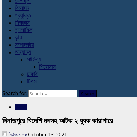
খেলাধুলা
বিনোদন
প্রযুক্তি
শিক্ষাঙ্গন
ইসলামিক
কৃষি
সম্পাদকীয়
অন্যান্য
সাহিত্য
শিরোনাম
চাকরি
টিপস
Search for:
সারাদেশ
দিনাজপুরে বিদেশি মদসহ আটক ২ যুবক কারাগারে
নিউজডেস্ক
October 13, 2021