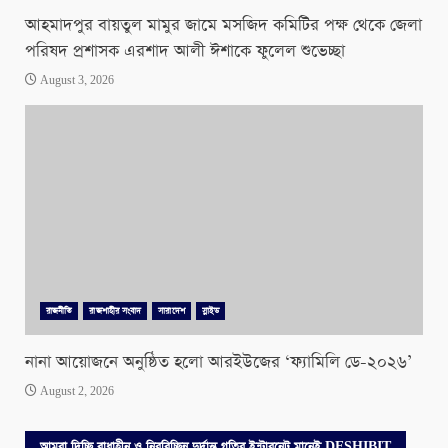
আহমাদপুর বায়তুল মামুর জামে মসজিদ কমিটির পক্ষ থেকে জেলা
পরিষদ প্রশাসক এরশাদ আলী ঈশাকে ফুলেল শুভেচ্ছা
August 3, 2026
রাজনীতি
রাজশাহীর সংবাদ
সারাদেশ
স্লাইড
নানা আয়োজনে অনুষ্ঠিত হলো আরইউজের ‘ফ্যামিলি ডে-২০২৬’
August 2, 2026
আমরা দিচ্ছি বাধাহীন ও নিরবিচ্ছিন্ন দুর্দান্ত গতির ইন্টারনেট মানেই DESHIBIT