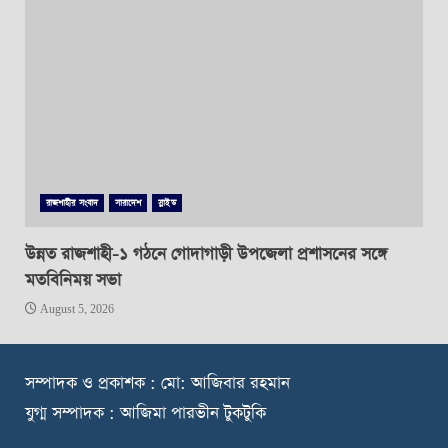
রাজশাহীর সংবাদ
সারাদেশ
স্লাইড
উন্নত রাজশাহী-১ গঠনে গোদাগাড়ী উপজেলা প্রশাসনের সঙ্গে
মতবিনিময় সভা
August 5, 2026
স
ম্পাদক ও প্রকাশক : মো: আজিবার রহমান
যুগ্ম সম্পাদক : আজিমা পারভীন টুকটুকি