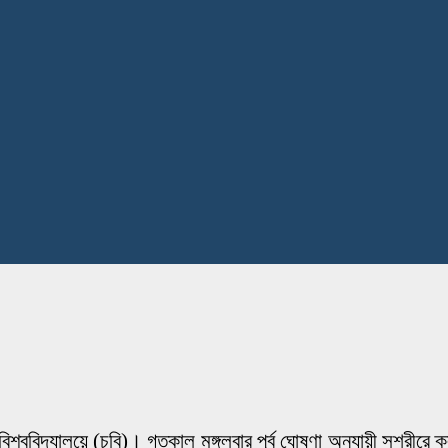
্ববিদ্যালয়ে (চবি)। গতকাল মঙ্গলবার পূর্ব ঘোষণা অনুযায়ী সশরীরে ক্লা