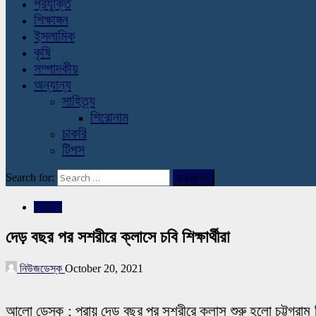
প্রযুক্তি
শিক্ষাঙ্গন
ইসলামিক
কৃষি
সম্পাদকীয়
অন্যান্য
সাহিত্য
শিরোনাম
চাকরি
টিপস
Search for:
শিক্ষাঙ্গন
দেড় বছর পর সশরীরে ক্লাসে চবি শিক্ষার্থীরা
নিউজডেস্ক
October 20, 2021
আলো ডেস্ক : প্রায় দেড় বছর পর সশরীরে ক্লাস শুরু হলো চট্টগ্রাম বিশ