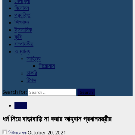
খেলাধুলা
বিনোদন
প্রযুক্তি
শিক্ষাঙ্গন
ইসলামিক
কৃষি
সম্পাদকীয়
অন্যান্য
সাহিত্য
শিরোনাম
চাকরি
টিপস
Search for:
রাজনীতি
ধর্ম নিয়ে বাড়াবাড়ি না করার আহ্বান প্রধানমন্ত্রীর
নিউজডেস্ক
October 20, 2021