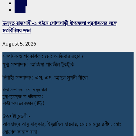
সারাদেশ
স্লাইড
উন্নত রাজশাহী-১ গঠনে গোদাগাড়ী উপজেলা প্রশাসনের সঙ্গে
মতবিনিময় সভা
August 5, 2026
স
ম্পাদক ও প্রকাশক : মো: আজিবার রহমান
যুগ্ম সম্পাদক : আজিমা পারভীন টুকটুকি
নি
র্বাহী সম্পাদক : এস. এম. আব্দুল মুগনী নীরো
বার্তা সম্পাদক : মো: মাসুদ রানা
যুগ্ম-ব্যবস্থাপনা পরিচালক :
কাজী আসাদুর রহমান ( টিটু )
উপদেষ্টা মন্ডলী:-
আলহাজ্ব আবু বাক্কার, ইব্রাহিম হায়দার, মোঃ মামনুর রশীদ, মোঃ
মোর্শেদ কামাল রানা