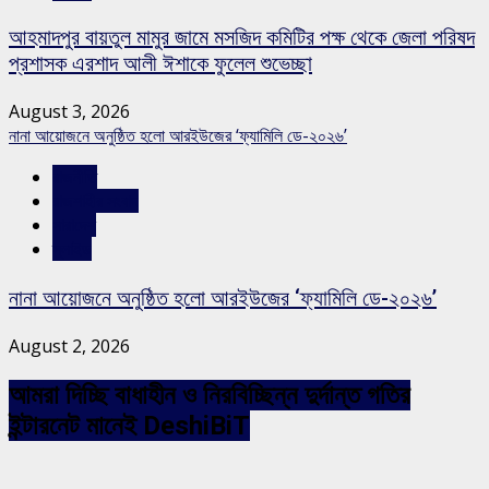
আহমাদপুর বায়তুল মামুর জামে মসজিদ কমিটির পক্ষ থেকে জেলা পরিষদ
প্রশাসক এরশাদ আলী ঈশাকে ফুলেল শুভেচ্ছা
August 3, 2026
নানা আয়োজনে অনুষ্ঠিত হলো আরইউজের ‘ফ্যামিলি ডে-২০২৬’
রাজনীতি
রাজশাহীর সংবাদ
সারাদেশ
স্লাইড
নানা আয়োজনে অনুষ্ঠিত হলো আরইউজের ‘ফ্যামিলি ডে-২০২৬’
August 2, 2026
আমরা দিচ্ছি বাধাহীন ও নিরবিচ্ছিন্ন দুর্দান্ত গতির
ইন্টারনেট মানেই DeshiBiT