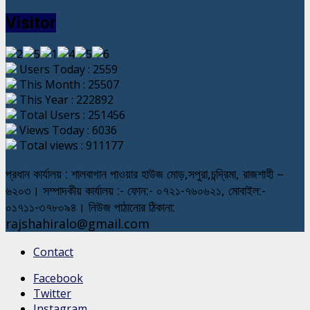
Visitor
Users Today : 2559
This Month : 25507
This Year : 222892
Total Users : 251456
Views Today : 6036
Total views : 911177
প্রধান কার্যালয় : শালবাগান পাওয়ার হাউজ মোড়,সপুরা,চন্দ্রিমা, রাজশাহী –
৬২০৩। সম্পাদকীয় কার্যালয় :- ফোন:- ০৭২১-৭৬০৬২১, মোবাইল:-
০১৭১১-৩৭৮০৯৪। নিউজ পাঠানোর ঠিকানা:
rajshahiralo@gmail.com
Contact
Facebook
Twitter
Instagram