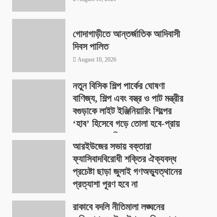
গোদাগাড়ীতে আন্তর্জাতিক আদিবাসী
দিবস পালিত
August 10, 2026
নতুন বিসিক শিল্প পার্কের ঘোষণা
বাণিজ্য, শিল্প এবং বস্ত্র ও পাট মন্ত্রীর
বগুড়াকে লাইট ইঞ্জিনিয়ারিং শিল্পের
‘হাব’ হিসেবে গড়ে তোলা হবে-প্রায়
৪০০ একর জমিতে
আরইউজের সভায় বক্তারা
August 9, 2026
ফ্যাসিবাদবিরোধী শক্তির ঐক্যবদ্ধ
প্রচেষ্টা ছাড়া জুলাই গণঅভ্যুত্থানের
প্রত্যাশা পূরণ হবে না
August 9, 2026
রাকাবে বদলি নীতিমালা লঙ্ঘনের