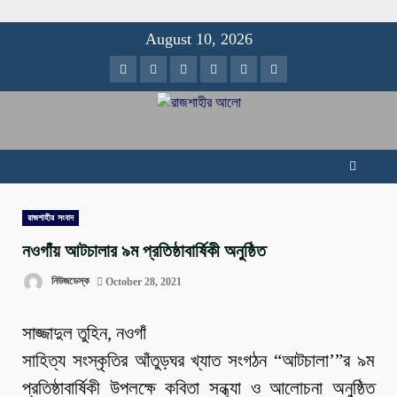
Skip
August 10, 2026
to
Facebook
Twitter
Instagram
Youtube
VK
LinkedIn
content
রাজশাহীর সংবাদ
নওগাঁয় আটচালার ৯ম প্রতিষ্ঠাবার্ষিকী অনুষ্ঠিত
নিউজডেস্ক
October 28, 2021
সাজ্জাদুল তুহিন, নওগাঁ
সাহিত্য সংস্কৃতির আঁতুড়ঘর খ্যাত সংগঠন “আটচালা’”র ৯ম
প্রতিষ্ঠাবার্ষিকী উপলক্ষে কবিতা সন্ধ্যা ও আলোচনা অনুষ্ঠিত