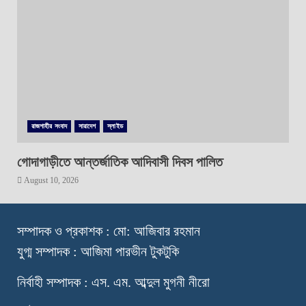
রাজশাহীর সংবাদ
সারাদেশ
স্লাইড
গোদাগাড়ীতে আন্তর্জাতিক আদিবাসী দিবস পালিত
August 10, 2026
স
ম্পাদক ও প্রকাশক : মো: আজিবার রহমান
যুগ্ম সম্পাদক : আজিমা পারভীন টুকটুকি
নি
র্বাহী সম্পাদক : এস. এম. আব্দুল মুগনী নীরো