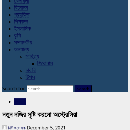
খেলাধুলা
বিনোদন
প্রযুক্তি
শিক্ষাঙ্গন
ইসলামিক
কৃষি
সম্পাদকীয়
অন্যান্য
সাহিত্য
শিরোনাম
চাকরি
টিপস
Search for:
খেলাধুলা
নতুন নজির সৃষ্টি করলো অস্ট্রেলিয়া
নিউজডেস্ক
December 5, 2021