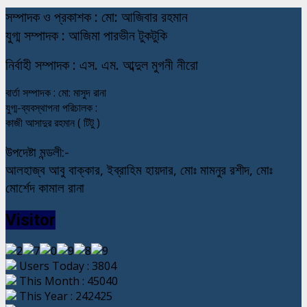
স
ম্পাদক ও প্রকাশক : মো: আজিবার রহমান
যুগ্ম সম্পাদক : আজিমা পারভীন টুকটুকি
নি
র্বাহী সম্পাদক : এস. এম. আব্দুল মুগনী নীরো
বার্তা সম্পাদক : মো: মাসুদ রানা
যুগ্ম-ব্যবস্থাপনা পরিচালক :
কাজী আসাদুর রহমান ( টিটু )
উপদেষ্টা মন্ডলী:-
আলহাজ্ব আবু বাক্কার, ইব্রাহিম হায়দার, মোঃ মামনুর রশীদ, মোঃ
মোর্শেদ কামাল রানা
Visitor
Users Today : 3804
This Month : 45040
This Year : 242425