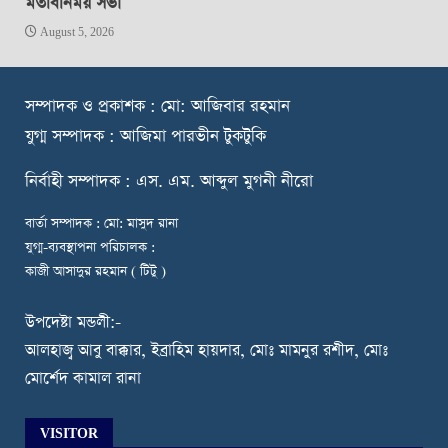
মতবিনিময় সভা
August 5, 2026
স
ম্পাদক ও প্রকাশক : মো: আজিবার রহমান
যুগ্ম সম্পাদক : আজিমা পারভীন টুকটুকি
নি
র্বাহী সম্পাদক : এস. এম. আব্দুল মুগনী নীরো
বার্তা সম্পাদক : মো: মাসুদ রানা
যুগ্ম-ব্যবস্থাপনা পরিচালক :
কাজী আসাদুর রহমান ( টিটু )
উপদেষ্টা মন্ডলী:-
আলহাজ্ব আবু বাক্কার, ইব্রাহিম হায়দার, মোঃ মামনুর রশীদ, মোঃ
মোর্শেদ কামাল রানা
VISITOR