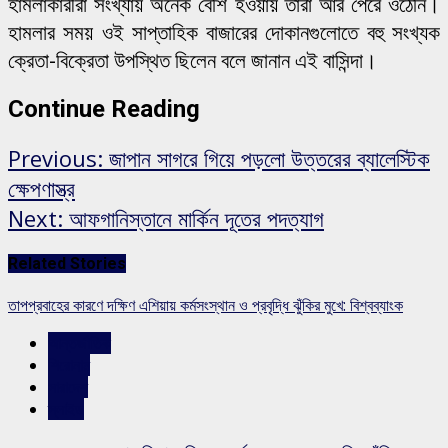
হামলাকারীরা সংখ্যায় অনেক বেশি হওয়ায় তারা আর পেরে ওঠেনি।
হামলার সময় ওই সাপ্তাহিক বাজারের দোকানগুলোতে বহু সংখ্যক
ক্রেতা-বিক্রেতা উপস্থিত ছিলেন বলে জানান এই বাসিন্দা।
Continue Reading
Previous:
জাপান সাগরে গিয়ে পড়লো উত্তরের ব্যালেস্টিক
ক্ষেপণাস্ত্র
Next:
আফগানিস্তানে মার্কিন দূতের পদত্যাগ
Related Stories
তাপপ্রবাহের কারণে দক্ষিণ এশিয়ায় কর্মসংস্থান ও প্রবৃদ্ধি ঝুঁকির মুখে: বিশ্বব্যাংক
আন্তর্জাতিক
শিরোনাম
সারাদেশ
স্লাইড