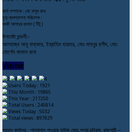
বার্তা সম্পাদক : মো: মাসুদ রানা
যুগ্ম-ব্যবস্থাপনা পরিচালক :
কাজী আসাদুর রহমান ( টিটু )
উপদেষ্টা মন্ডলী:-
আলহাজ্ব আবু বাক্কার, ইব্রাহিম হায়দার, মোঃ মামনুর রশীদ, মোঃ
মোর্শেদ কামাল রানা
Visitor
Users Today : 1921
This Month : 19865
This Year : 217250
Total Users : 245814
Views Today : 5032
Total views : 897629
প্রধান কার্যালয় : শালবাগান পাওয়ার হাউজ মোড়,সপুরা,চন্দ্রিমা, রাজশাহী –