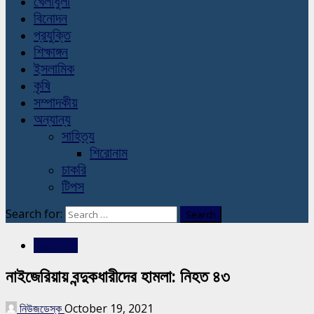
খেলাধুলা
বিনোদন
প্রযুক্তি
শিক্ষাঙ্গন
ইসলামিক
কৃষি
সম্পাদকীয়
অন্যান্য
সাহিত্য
শিরোনাম
চাকরি
টিপস
Search for:
আন্তর্জাতিক
নাইজেরিয়ায় বন্দুকধারীদের হামলা: নিহত ৪৩
নিউজডেস্ক
October 19, 2021