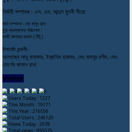
নি
র্বাহী সম্পাদক : এস. এম. আব্দুল মুগনী নীরো
বার্তা সম্পাদক : মো: মাসুদ রানা
যুগ্ম-ব্যবস্থাপনা পরিচালক :
কাজী আসাদুর রহমান ( টিটু )
উপদেষ্টা মন্ডলী:-
আলহাজ্ব আবু বাক্কার, ইব্রাহিম হায়দার, মোঃ মামনুর রশীদ, মোঃ
মোর্শেদ কামাল রানা
Visitor
Users Today : 1227
This Month : 19171
This Year : 216556
Total Users : 245120
Views Today : 2978
Total views : 895575