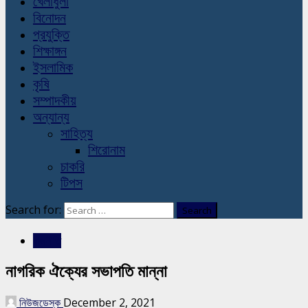
খেলাধুলা
বিনোদন
প্রযুক্তি
শিক্ষাঙ্গন
ইসলামিক
কৃষি
সম্পাদকীয়
অন্যান্য
সাহিত্য
শিরোনাম
চাকরি
টিপস
Search for:
রাজনীতি
নাগরিক ঐক্যের সভাপতি মান্না
নিউজডেস্ক
December 2, 2021