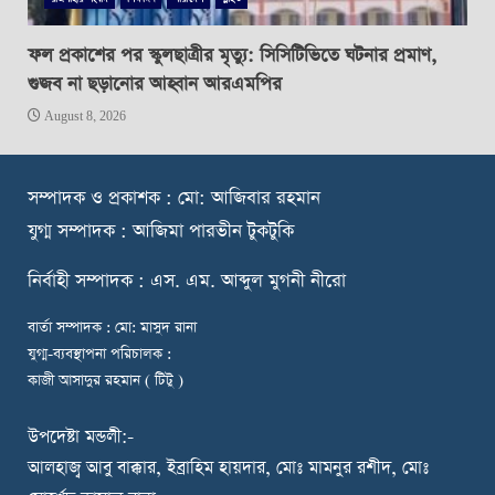
ফল প্রকাশের পর স্কুলছাত্রীর মৃত্যু: সিসিটিভিতে ঘটনার প্রমাণ,
গুজব না ছড়ানোর আহ্বান আরএমপির
August 8, 2026
স
ম্পাদক ও প্রকাশক : মো: আজিবার রহমান
যুগ্ম সম্পাদক : আজিমা পারভীন টুকটুকি
নি
র্বাহী সম্পাদক : এস. এম. আব্দুল মুগনী নীরো
বার্তা সম্পাদক : মো: মাসুদ রানা
যুগ্ম-ব্যবস্থাপনা পরিচালক :
কাজী আসাদুর রহমান ( টিটু )
উপদেষ্টা মন্ডলী:-
আলহাজ্ব আবু বাক্কার, ইব্রাহিম হায়দার, মোঃ মামনুর রশীদ, মোঃ