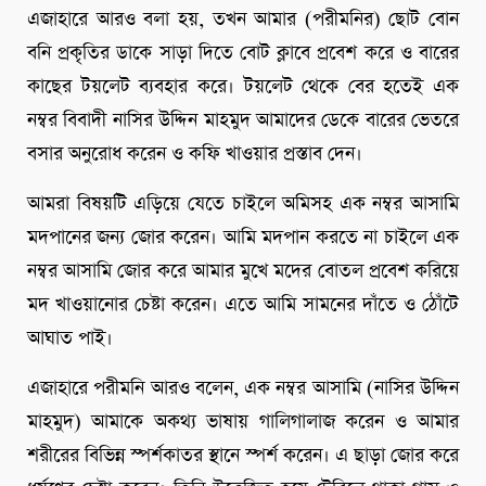
এজাহারে আরও বলা হয়, তখন আমার (পরীমনির) ছোট বোন
বনি প্রকৃতির ডাকে সাড়া দিতে বোট ক্লাবে প্রবেশ করে ও বারের
কাছের টয়লেট ব্যবহার করে। টয়লেট থেকে বের হতেই এক
নম্বর বিবাদী নাসির উদ্দিন মাহমুদ আমাদের ডেকে বারের ভেতরে
বসার অনুরোধ করেন ও কফি খাওয়ার প্রস্তাব দেন।
আমরা বিষয়টি এড়িয়ে যেতে চাইলে অমিসহ এক নম্বর আসামি
মদপানের জন্য জোর করেন। আমি মদপান করতে না চাইলে এক
নম্বর আসামি জোর করে আমার মুখে মদের বোতল প্রবেশ করিয়ে
মদ খাওয়ানোর চেষ্টা করেন। এতে আমি সামনের দাঁতে ও ঠোঁটে
আঘাত পাই।
এজাহারে পরীমনি আরও বলেন, এক নম্বর আসামি (নাসির উদ্দিন
মাহমুদ) আমাকে অকথ্য ভাষায় গালিগালাজ করেন ও আমার
শরীরের বিভিন্ন স্পর্শকাতর স্থানে স্পর্শ করেন। এ ছাড়া জোর করে