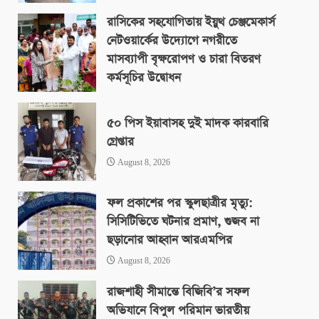
রাসিকের সহযোগিতায় ইয়ুথ চেঞ্জমেকার্স
নেটওয়ার্কের উদ্যোগে নগরীতে
মাসব্যাপী বৃক্ষরোপণ ও চারা বিতরণ
কর্মসূচির উদ্বোধন
August 8, 2026
৫০ পিস ইয়াবাসহ দুই মাদক কারবারি
গ্রেপ্তার
August 8, 2026
ফল প্রকাশের পর স্কুলছাত্রীর মৃত্যু:
সিসিটিভিতে ঘটনার প্রমাণ, গুজব না
ছড়ানোর আহ্বান আরএমপির
August 8, 2026
রাজশাহী সীমান্তে বিজিবি’র সফল
অভিযানে বিপুল পরিমান ভারতীয়