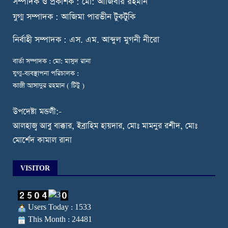
স
ম্পাদক ও প্রকাশক : মো: আজিবার রহমান
যুগ্ম সম্পাদক : আজিমা পারভীন টুকটুকি
নি
র্বাহী সম্পাদক : এস. এম. আব্দুল মুগনী নীরো
বার্তা সম্পাদক : মো: মাসুদ রানা
যুগ্ম-ব্যবস্থাপনা পরিচালক :
কাজী আসাদুর রহমান ( টিটু )
উপদেষ্টা মন্ডলী:-
আলহাজ্ব আবু বাক্কার, ইব্রাহিম হায়দার, মোঃ মামনুর রশীদ, মোঃ
মোর্শেদ কামাল রানা
VISITOR
Users Today : 1533
This Month : 24481