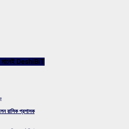
ারনেট মানেই DeshiBiT
সক
লেন রাসিক প্রশাসক