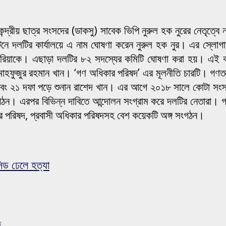
কেন্দ্রীয় ছাত্র সংসদের (ডাকসু) সাবেক ভিপি নুরুল হক নুরের নেতৃত্
পল্টনে দলটির কার্যালয়ে এ নাম ঘোষণা করেন নুরুল হক নুর। এর স্লো
কিবরিয়াকে। এছাড়া দলটির ৮২ সদস্যের কমিটি ঘোষণা করা হয়। এই ক
হফুজুর রহমান খান। ‘গণ অধিকার পরিষদ’ এর মূলনীতি চারটি। গণতন্ত্
এবং ২১ দফা পড়ে শুনান রাশেদ খান। এর আগে ২০১৮ সালে কোটা সংস্
ংগঠন। এরপর বিভিন্ন দাবিতে আন্দোলন সংগ্রাম করে দলটির নেতারা।
ার পরিষদ, প্রবাসী অধিকার পরিষদসহ বেশ কয়েকটি অঙ্গ সংগঠন।
িড ঢেলে হত্যা
ত