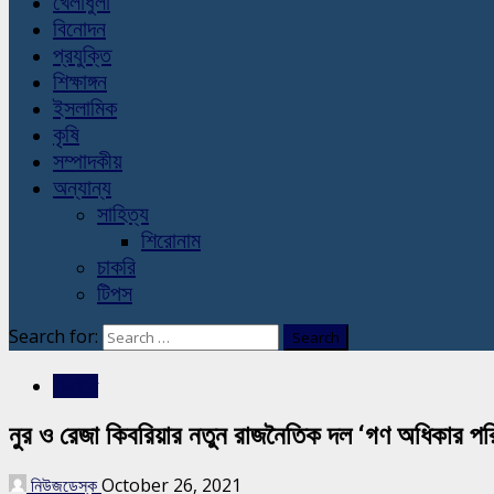
খেলাধুলা
বিনোদন
প্রযুক্তি
শিক্ষাঙ্গন
ইসলামিক
কৃষি
সম্পাদকীয়
অন্যান্য
সাহিত্য
শিরোনাম
চাকরি
টিপস
Search for:
রাজনীতি
নুর ও রেজা কিবরিয়ার নতুন রাজনৈতিক দল ‘গণ অধিকার পর
নিউজডেস্ক
October 26, 2021