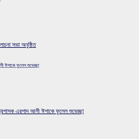
লোচনা সভা অনুষ্ঠিত
লী ঈশাকে ফুলেল শুভেচ্ছা
প্রশাসক এরশাদ আলী ঈশাকে ফুলেল শুভেচ্ছা