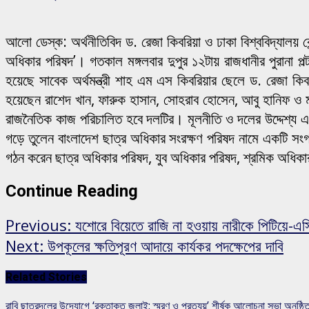
আলো ডেস্ক: অর্থনীতিবিদ ড. রেজা কিবরিয়া ও ঢাকা বিশ্ববিদ্যালয় 
অধিকার পরিষদ’। গতকাল মঙ্গলবার দুপুর ১২টায় রাজধানীর পুরানা 
হয়েছে সাবেক অর্থমন্ত্রী শাহ এম এস কিবরিয়ার ছেলে ড. রেজা 
হয়েছেন রাশেদ খান, ফারুক হাসান, সোহরাব হোসেন, আবু হানিফ ও মা
রাজনৈতিক কাজ পরিচালিত হবে দলটির। মূলনীতি ও দলের উদ্দেশ্য 
গড়ে তুলেন বাংলাদেশ ছাত্র অধিকার সংরক্ষণ পরিষদ নামে একটি স
গঠন করেন ছাত্র অধিকার পরিষদ, যুব অধিকার পরিষদ, শ্রমিক অধিক
Continue Reading
Previous:
যশোরে বিয়েতে রাজি না হওয়ায় নারীকে পিটিয়ে-এস
Next:
উপকূলের ক্ষতিপূরণ আদায়ে কার্যকর পদক্ষেপের দাবি
Related Stories
রাবি ছাত্রদলের উদ্যোগে ‘রক্তাক্ত জুলাই: স্মরণ ও প্রত্যয়’ শীর্ষক আলোচনা সভা অনুষ্ঠি