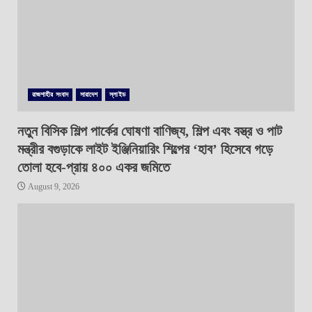
রাজশাহীর সংবাদ
সারাদেশ
স্লাইড
নতুন বিসিক শিল্প পার্কের ঘোষণা বাণিজ্য, শিল্প এবং বস্ত্র ও পাট
মন্ত্রীর বগুড়াকে লাইট ইঞ্জিনিয়ারিং শিল্পের ‘হাব’ হিসেবে গড়ে
তোলা হবে-প্রায় ৪০০ একর জমিতে
August 9, 2026