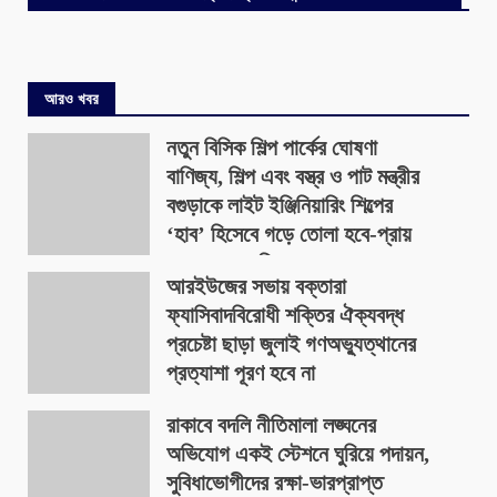
আরও খবর
নতুন বিসিক শিল্প পার্কের ঘোষণা
বাণিজ্য, শিল্প এবং বস্ত্র ও পাট মন্ত্রীর
বগুড়াকে লাইট ইঞ্জিনিয়ারিং শিল্পের
‘হাব’ হিসেবে গড়ে তোলা হবে-প্রায়
৪০০ একর জমিতে
আরইউজের সভায় বক্তারা
August 9, 2026
ফ্যাসিবাদবিরোধী শক্তির ঐক্যবদ্ধ
প্রচেষ্টা ছাড়া জুলাই গণঅভ্যুত্থানের
প্রত্যাশা পূরণ হবে না
August 9, 2026
রাকাবে বদলি নীতিমালা লঙ্ঘনের
অভিযোগ একই স্টেশনে ঘুরিয়ে পদায়ন,
সুবিধাভোগীদের রক্ষা-ভারপ্রাপ্ত