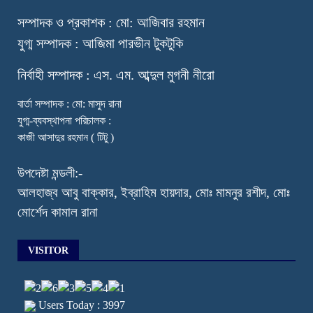
স
ম্পাদক ও প্রকাশক : মো: আজিবার রহমান
যুগ্ম সম্পাদক : আজিমা পারভীন টুকটুকি
নি
র্বাহী সম্পাদক : এস. এম. আব্দুল মুগনী নীরো
বার্তা সম্পাদক : মো: মাসুদ রানা
যুগ্ম-ব্যবস্থাপনা পরিচালক :
কাজী আসাদুর রহমান ( টিটু )
উপদেষ্টা মন্ডলী:-
আলহাজ্ব আবু বাক্কার, ইব্রাহিম হায়দার, মোঃ মামনুর রশীদ, মোঃ
মোর্শেদ কামাল রানা
VISITOR
Users Today : 3997