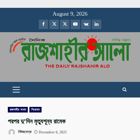
Skip
August 9, 2026
to
Facebook
Twitter
Instagram
Youtube
VK
LinkedIn
content
PRIMARY
MENU
রাজশাহীর সংবাদ
শিরোনাম
পরপর দু’দিন মৃত্যুশূন্য রামেক
নিউজডেস্ক
December 6, 2021