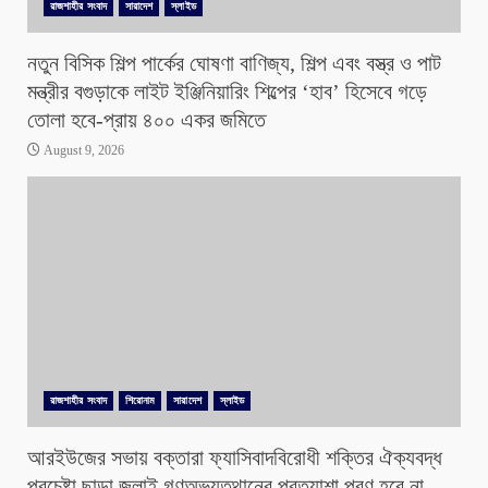
রাজশাহীর সংবাদ
সারাদেশ
স্লাইড
নতুন বিসিক শিল্প পার্কের ঘোষণা বাণিজ্য, শিল্প এবং বস্ত্র ও পাট
মন্ত্রীর বগুড়াকে লাইট ইঞ্জিনিয়ারিং শিল্পের ‘হাব’ হিসেবে গড়ে
তোলা হবে-প্রায় ৪০০ একর জমিতে
August 9, 2026
রাজশাহীর সংবাদ
শিরোনাম
সারাদেশ
স্লাইড
আরইউজের সভায় বক্তারা ফ্যাসিবাদবিরোধী শক্তির ঐক্যবদ্ধ
প্রচেষ্টা ছাড়া জুলাই গণঅভ্যুত্থানের প্রত্যাশা পূরণ হবে না