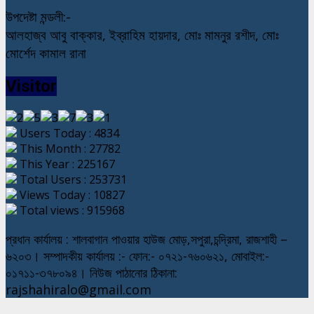
উপদেষ্টা মন্ডলী:-
আলহাজ্ব আবু বাক্কার, ইব্রাহিম হায়দার, মোঃ মামনুর রশীদ, মোঃ
মোর্শেদ কামাল রানা
Visitor
Users Today : 4834
This Month : 27782
This Year : 225167
Total Users : 253731
Views Today : 10827
Total views : 915968
প্রধান কার্যালয় : শালবাগান পাওয়ার হাউজ মোড়,সপুরা,চন্দ্রিমা, রাজশাহী –
৬২০৩। সম্পাদকীয় কার্যালয় :- ফোন:- ০৭২১-৭৬০৬২১, মোবাইল:-
০১৭১১-৩৭৮০৯৪। নিউজ পাঠানোর ঠিকানা:
rajshahiralo@gmail.com