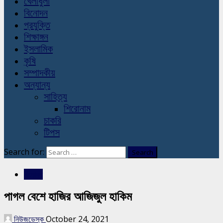
খেলাধুলা
বিনোদন
প্রযুক্তি
শিক্ষাঙ্গন
ইসলামিক
কৃষি
সম্পাদকীয়
অন্যান্য
সাহিত্য
শিরোনাম
চাকরি
টিপস
Search for:
বিনোদন
পাগল বেশে হাজির আজিজুল হাকিম
নিউজডেস্ক
October 24, 2021