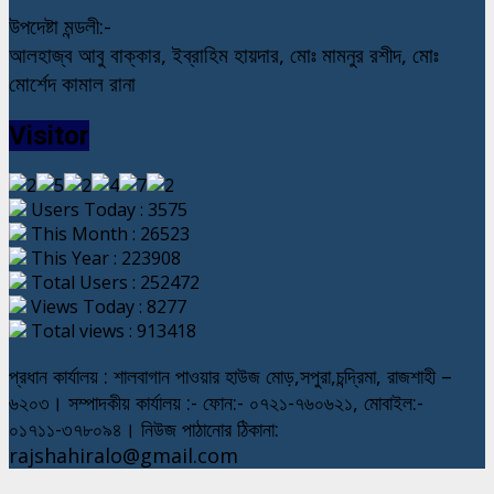
উপদেষ্টা মন্ডলী:-
আলহাজ্ব আবু বাক্কার, ইব্রাহিম হায়দার, মোঃ মামনুর রশীদ, মোঃ
মোর্শেদ কামাল রানা
Visitor
Users Today : 3575
This Month : 26523
This Year : 223908
Total Users : 252472
Views Today : 8277
Total views : 913418
প্রধান কার্যালয় : শালবাগান পাওয়ার হাউজ মোড়,সপুরা,চন্দ্রিমা, রাজশাহী –
৬২০৩। সম্পাদকীয় কার্যালয় :- ফোন:- ০৭২১-৭৬০৬২১, মোবাইল:-
০১৭১১-৩৭৮০৯৪। নিউজ পাঠানোর ঠিকানা:
rajshahiralo@gmail.com