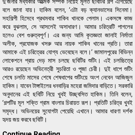
দু’জনার মধ্যকার আত্মিক সম্পর্ক নিয়েই মূলত ছবিটির গল্প এগিয়েছে
বলে জানা যায়। হাকিম বলেন, ‘এটা বড় ক্যানভাসের সিনেমা।
সহশিল্পী হিসেবে প্রথমবার শাকিব খানকে পেলাম। একসঙ্গে কাজ
করে বুঝলাম, সে আসলেই অসাধারণ। আমার চরিত্রটি পাগলের
হলেও বেশ গুরুত্বপূর্ণ। এর জন্য আমি কৃতজ্ঞতা জানাই নির্মাতা
অলীক, প্রযোজক খসরু আর নায়ক শাকিব খানের প্রতি। তারা
আমাকে এই চরিত্রের যোগ্য ভেবেছেন বলে।’ জামালপুরের বিভিন্ন
লোকেশনে প্রায় দেড় মাস চলছে ছবিটির শুটিং। এই চলচ্চিত্রে
আরও রয়েছেন অভিনেত্রী সুচরিতা ও পূজা চেরী। দুই ধাপে শুটিং
শেষে চলতি মাসের শেষে শেষধাপের শুটিংয়ে অংশ নেবেন আজিজুল
হাকিম। যাবেন টাঙ্গাইলের ধনবাড়ির মহেরা জমিদার বাড়িতে। সরকারি
অনুদানের এই ছবিটি নিয়ে খুবই উচ্ছ্বসিত হাকিম। তিনি বলেন,
‘গল্পটির মূল শক্তি গ্রাম বাংলার চিরায়ত রূপ। প্রতিটি চরিত্র খুবই
সমৃদ্ধ। অভিনয়ের সুযোগটা পেয়েছি এখানে। আমার ধারণা দর্শক
হৃদয় জয় করবে ছবিটি।
Continue Reading