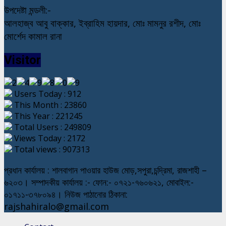
উপদেষ্টা মন্ডলী:-
আলহাজ্ব আবু বাক্কার, ইব্রাহিম হায়দার, মোঃ মামনুর রশীদ, মোঃ
মোর্শেদ কামাল রানা
Visitor
Users Today : 912
This Month : 23860
This Year : 221245
Total Users : 249809
Views Today : 2172
Total views : 907313
প্রধান কার্যালয় : শালবাগান পাওয়ার হাউজ মোড়,সপুরা,চন্দ্রিমা, রাজশাহী –
৬২০৩। সম্পাদকীয় কার্যালয় :- ফোন:- ০৭২১-৭৬০৬২১, মোবাইল:-
০১৭১১-৩৭৮০৯৪। নিউজ পাঠানোর ঠিকানা:
rajshahiralo@gmail.com