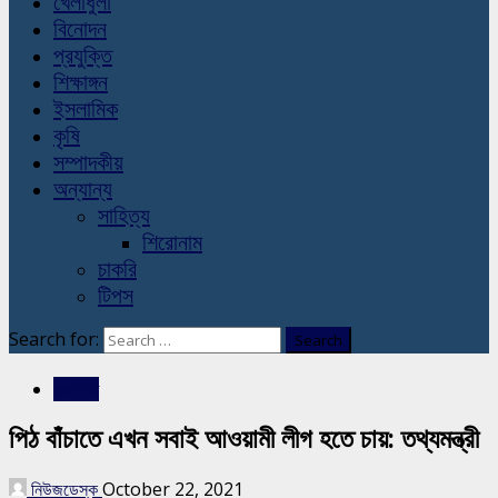
খেলাধুলা
বিনোদন
প্রযুক্তি
শিক্ষাঙ্গন
ইসলামিক
কৃষি
সম্পাদকীয়
অন্যান্য
সাহিত্য
শিরোনাম
চাকরি
টিপস
Search for:
রাজনীতি
পিঠ বাঁচাতে এখন সবাই আওয়ামী লীগ হতে চায়: তথ্যমন্ত্রী
নিউজডেস্ক
October 22, 2021