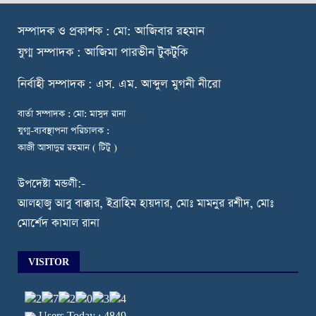
স
ম্পাদক ও প্রকাশক : মো: আজিবার রহমান
যুগ্ম সম্পাদক : আজিমা পারভীন টুকটুকি
নি
র্বাহী সম্পাদক : এস. এম. আব্দুল মুগনী নীরো
বার্তা সম্পাদক : মো: মাসুদ রানা
যুগ্ম-ব্যবস্থাপনা পরিচালক :
কাজী আসাদুর রহমান ( টিটু )
উপদেষ্টা মন্ডলী:-
আলহাজ্ব আবু বাক্কার, ইব্রাহিম হায়দার, মোঃ মামনুর রশীদ, মোঃ
মোর্শেদ কামাল রানা
VISITOR