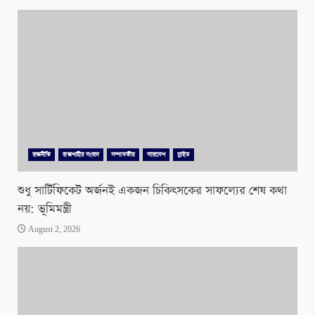
রাজনীতি
রাজশাহীর সংবাদ
সম্পাদকীয়
সারাদেশ
স্লাইড
শুধু সার্টিফিকেট অর্জনই একজন চিকিৎসকের সাফল্যের শেষ কথা
নয়: ভূমিমন্ত্রী
August 2, 2026