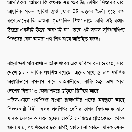
আপত্তিকর। আমরা কি কখনও সমাজের উঁচু শ্রেণীর শিশুদের যারা
আধুনিক সকল সুবিধা প্রাপ্ত ,যারা ইট তক্তার তৈরী গৃহে বাস
করে,তাদের কি আমরা ‘গৃহপালিত শিশু’ নামে ডাকি।এই কথার
উত্তরে একটাই উত্তর ’অবশ্যই না’। তবে এই সকল সুবিধাবঞ্চিত
শিশুদের কেন আমরা পথ শিশু নামে অভিহিত করব।
বাংলাদেশ পরিসংখ্যান অধিদপ্তরের এক জরিপে বলা হয়েছে, সারা
দেশে ১০ লক্ষাধিক পথশিশু রয়েছে। এদের মধ্যে ৫ ভাগ পথশিশু
অস্থায়ীভাবে বসবাস করে রাজধানীতে, বাকি ৯৫ ভাগ সারা
দেশের বিভাগ ও জেলা শহরে ছড়িয়ে ছিটিয়ে আছে।
পরিসংখ্যানে পথশিশুর সংখ্যা রাজধানীর পরের অবস্থানে আছে
শিল্পনগরী টঙ্গী। এসব পথশিশুর বেশির ভাগই বিপজ্জনক হারে
মাদক সেবনে আসক্ত হচ্ছে। একটি এনজিওর প্রতিবেদনে থেকে
জানা যায়, পথশিশুদের ৮৫ ভাগই কোনো না কোনো মাদক সেবন