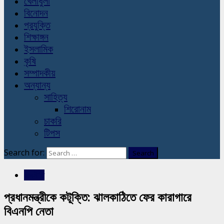
খেলাধুলা
বিনোদন
প্রযুক্তি
শিক্ষাঙ্গন
ইসলামিক
কৃষি
সম্পাদকীয়
অন্যান্য
সাহিত্য
শিরোনাম
চাকরি
টিপস
Search for:
রাজনীতি
প্রধানমন্ত্রীকে কটূক্তি: ঝালকাঠিতে ফের কারাগারে
বিএনপি নেতা