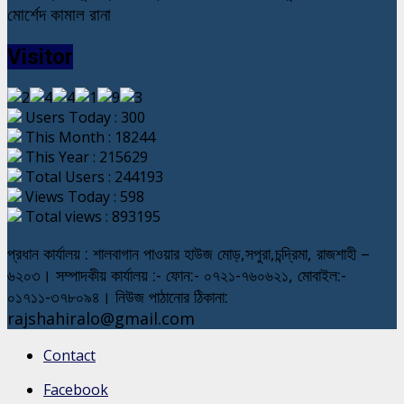
মোর্শেদ কামাল রানা
Visitor
Users Today : 300
This Month : 18244
This Year : 215629
Total Users : 244193
Views Today : 598
Total views : 893195
প্রধান কার্যালয় : শালবাগান পাওয়ার হাউজ মোড়,সপুরা,চন্দ্রিমা, রাজশাহী –
৬২০৩। সম্পাদকীয় কার্যালয় :- ফোন:- ০৭২১-৭৬০৬২১, মোবাইল:-
০১৭১১-৩৭৮০৯৪। নিউজ পাঠানোর ঠিকানা:
rajshahiralo@gmail.com
Contact
Facebook