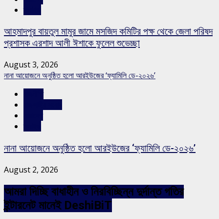
স্লাইড
আহমাদপুর বায়তুল মামুর জামে মসজিদ কমিটির পক্ষ থেকে জেলা পরিষদ
প্রশাসক এরশাদ আলী ঈশাকে ফুলেল শুভেচ্ছা
August 3, 2026
নানা আয়োজনে অনুষ্ঠিত হলো আরইউজের ‘ফ্যামিলি ডে-২০২৬’
রাজনীতি
রাজশাহীর সংবাদ
সারাদেশ
স্লাইড
নানা আয়োজনে অনুষ্ঠিত হলো আরইউজের ‘ফ্যামিলি ডে-২০২৬’
August 2, 2026
আমরা দিচ্ছি বাধাহীন ও নিরবিচ্ছিন্ন দুর্দান্ত গতির
ইন্টারনেট মানেই DeshiBiT