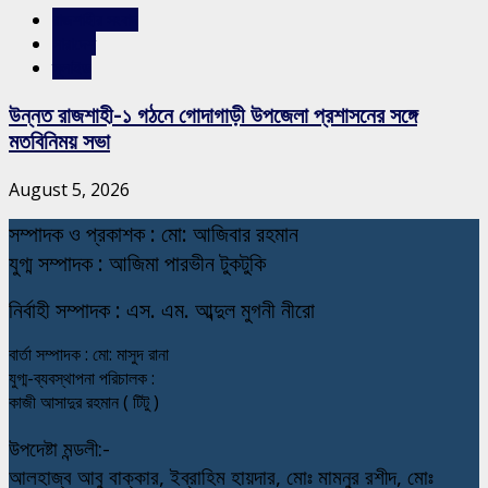
রাজশাহীর সংবাদ
সারাদেশ
স্লাইড
উন্নত রাজশাহী-১ গঠনে গোদাগাড়ী উপজেলা প্রশাসনের সঙ্গে
মতবিনিময় সভা
August 5, 2026
স
ম্পাদক ও প্রকাশক : মো: আজিবার রহমান
যুগ্ম সম্পাদক : আজিমা পারভীন টুকটুকি
নি
র্বাহী সম্পাদক : এস. এম. আব্দুল মুগনী নীরো
বার্তা সম্পাদক : মো: মাসুদ রানা
যুগ্ম-ব্যবস্থাপনা পরিচালক :
কাজী আসাদুর রহমান ( টিটু )
উপদেষ্টা মন্ডলী:-
আলহাজ্ব আবু বাক্কার, ইব্রাহিম হায়দার, মোঃ মামনুর রশীদ, মোঃ