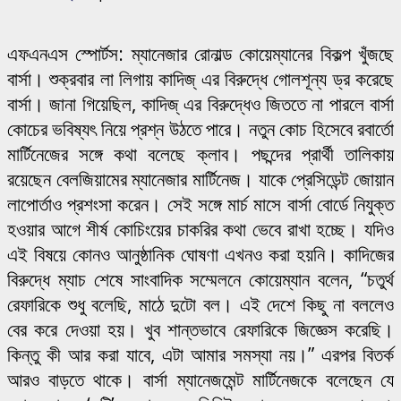
এফএনএস স্পোর্টস: ম্যানেজার রোনাল্ড কোয়েম্যানের বিকল্প খুঁজছে
বার্সা। শুক্রবার লা লিগায় কাদিজ্ এর বিরুদ্ধে গোলশূন্য ড্র করেছে
বার্সা। জানা গিয়েছিল, কাদিজ্ এর বিরুদ্ধেও জিততে না পারলে বার্সা
কোচের ভবিষ্যৎ নিয়ে প্রশ্ন উঠতে পারে। নতুন কোচ হিসেবে রবার্তো
মার্টিনেজের সঙ্গে কথা বলেছে ক্লাব। পছন্দের প্রার্থী তালিকায়
রয়েছেন বেলজিয়ামের ম্যানেজার মার্টিনেজ। যাকে প্রেসিডেন্ট জোয়ান
লাপোর্তাও প্রশংসা করেন। সেই সঙ্গে মার্চ মাসে বার্সা বোর্ডে নিযুক্ত
হওয়ার আগে শীর্ষ কোচিংয়ের চাকরির কথা ভেবে রাখা হচ্ছে।
যদিও
এই বিষয়ে কোনও আনুষ্ঠানিক ঘোষণা এখনও করা হয়নি। কাদিজের
বিরুদ্ধে ম্যাচ শেষে সাংবাদিক সম্মেলনে কোয়েম্যান বলেন, “চতুর্থ
রেফারিকে শুধু বলেছি, মাঠে দুটো বল। এই দেশে কিছু না বললেও
বের করে দেওয়া হয়। খুব শান্তভাবে রেফারিকে জিজ্ঞেস করেছি।
কিন্তু কী আর করা যাবে, এটা আমার সমস্যা নয়।” এরপর বিতর্ক
আরও বাড়তে থাকে। বার্সা ম্যানেজমেন্ট মার্টিনেজকে বলেছেন যে