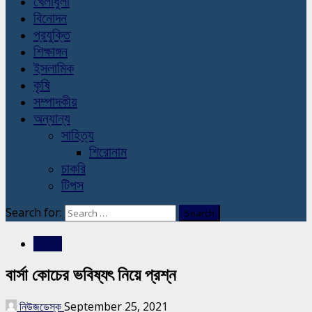
খেলাধুলা
বিনোদন
প্রযুক্তি
শিক্ষাঙ্গন
ইসলামিক
কৃষি
সম্পাদকীয়
অন্যান্য
সাহিত্য
শিরোনাম
চাকরি
টিপস
Search for:
খেলাধুলা
বার্সা কোচের ভবিষ্যৎ নিয়ে প্রশ্ন
নিউজডেস্ক
September 25, 2021