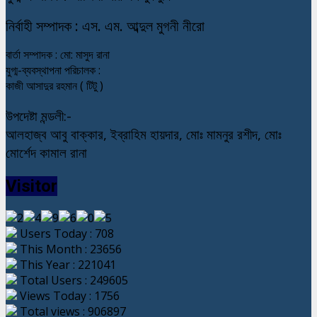
নি
র্বাহী সম্পাদক : এস. এম. আব্দুল মুগনী নীরো
বার্তা সম্পাদক : মো: মাসুদ রানা
যুগ্ম-ব্যবস্থাপনা পরিচালক :
কাজী আসাদুর রহমান ( টিটু )
উপদেষ্টা মন্ডলী:-
আলহাজ্ব আবু বাক্কার, ইব্রাহিম হায়দার, মোঃ মামনুর রশীদ, মোঃ
মোর্শেদ কামাল রানা
Visitor
Users Today : 708
This Month : 23656
This Year : 221041
Total Users : 249605
Views Today : 1756
Total views : 906897