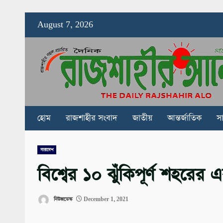
Skip
August 7, 2026
to
content
হোম
রাজশাহীর সংবাদ
জাতীয়
আন্তর্জাতিক
স
সারাদেশ
বিশ্বের ১০ ঝুঁকিপূর্ণ শহরের
নিউজডেস্ক
December 1, 2021