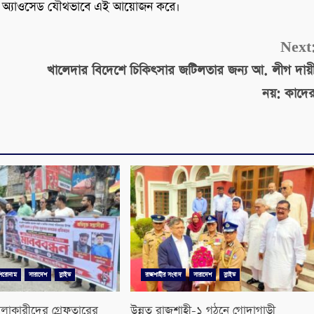
ন ও অ্যাওসেড যৌথভাবে এই আয়োজন করে।
Next
খালেদার বিদেশে চিকিৎসার জটিলতার জন্য আ. লীগ দায়
নয়: কাদে
শিরোনাম
সারাদেশ
স্লাইড
রাজশাহীর সংবাদ
সারাদেশ
স্লাইড
লাকারীদের গ্রেফতারের
উন্নত রাজশাহী-১ গঠনে গোদাগাড়ী