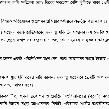
ঞ্চল বেশি ক্ষতিগ্রস্ত হবে। বিশ্বের সবচেয়ে বেশি ঝুঁকিতে থাকা ১০ট
িষয়ক অভিযোজন ও প্রশমন প্রক্রিয়ার অর্থায়নে অন্তর্ভুক্ত করা দরকার।
সি) সম্মেলন কক্ষে জাতিসংঘের জলবায়ু পরিবর্তন সম্মেলন কপ-২৬ বিষয়
িট দ্য প্রেসে সভাপতির বক্তৃতায় এ তথ্য জানান মেয়র তালুকদার আবদু
ার জনের একটি প্রতিনিধিদল অংশ নেন। তারা সম্মেলনের সাইড ইভেন্ট 
নিঃসরণ পুরোপুরি বন্ধের দাবি জানান। জলবায়ু সম্মেলনে ১০৪টি দেশ ব
পত্রে স্বাক্ষর করে।
র টিপু, খুলনা প্রকৌশল ও প্রযুক্তি বিশ্ববিদ্যালয়ের (কুয়েট) নগ
কারি উন্নয়ন সংস্থা অ্যাওসেডের নির্বাহী পরিচালক শামীম আরফীনস