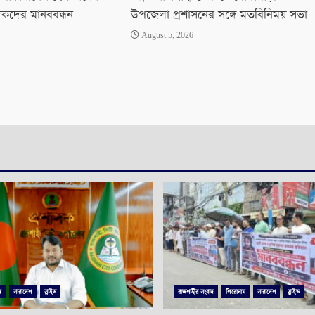
িকদের মানববন্ধন
উপজেলা প্রশাসনের সঙ্গে মতবিনিময় সভা
August 5, 2026
দ
সারাদেশ
স্লাইড
রাজশাহীর সংবাদ
শিরোনাম
সারাদেশ
স্লাইড