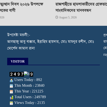
্যুত্থান দিবস ২০২৬ উপলক্ষে
রাজশাহীতে হামলাকারীদের গ্রেফতা
াসকের বাণী
সাংবাদিকদের মানববন্ধন
2026
August 5, 2026
উপদেষ্টা মন্ডলী:-
প্
রা
আলহাজ্ব আবু বাক্কার, ইব্রাহিম হায়দার, মোঃ মামনুর রশীদ, মোঃ
মো
মোর্শেদ কামাল রানা
r
VISITOR
Users Today : 892
This Month : 23840
This Year : 221225
Total Users : 249789
Views Today : 2135