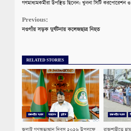
গণমাধ্যমকর্মীরা উপস্থিত ছিলেন। খুলনা সিটি করপোরেশ
Continue
Previous:
নওগাঁয় সড়ক দুর্ঘটনায় কলেজছাত্র নিহত
Reading
RELATED STORIES
রাজশাহীর সংবাদ
সারাদেশ
স্লাইড
রাজশাহীর সংবাদ
জুলাই গণঅভ্যুত্থান দিবস ২০২৬ উপলক্ষে
রাজশাহীতে হাম