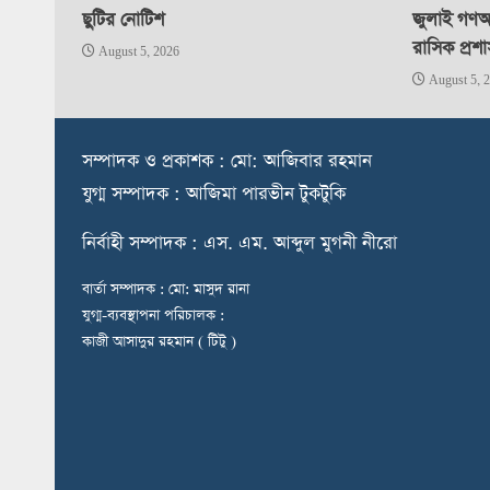
ছুটির নোটিশ
জুলাই গণঅভ
রাসিক প্রশ
August 5, 2026
August 5, 
স
ম্পাদক ও প্রকাশক : মো: আজিবার রহমান
যুগ্ম সম্পাদক : আজিমা পারভীন টুকটুকি
নি
র্বাহী সম্পাদক : এস. এম. আব্দুল মুগনী নীরো
বার্তা সম্পাদক : মো: মাসুদ রানা
যুগ্ম-ব্যবস্থাপনা পরিচালক :
কাজী আসাদুর রহমান ( টিটু )