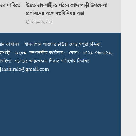
রের দাবিতে
উন্নত রাজশাহী-১ গঠনে গোদাগাড়ী উপজেলা
প্রশাসনের সঙ্গে মতবিনিময় সভা
August 5, 2026
রধান কার্যালয় : শালবাগান পাওয়ার হাউজ মোড়,সপুরা,চন্দ্রিমা,
জশাহী – ৬২০৩। সম্পাদকীয় কার্যালয় :- ফোন:- ০৭২১-৭৬০৬২১,
বাইল:- ০১৭১১-৩৭৮০৯৪। নিউজ পাঠানোর ঠিকানা:
ajshahiralo@gmail.com