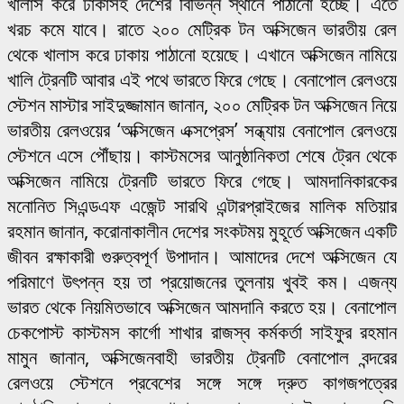
খালাস করে ঢাকাসহ দেশের বিভিন্ন স্থানে পাঠানো হচ্ছে। এতে
খরচ কমে যাবে। রাতে ২০০ মেট্রিক টন অক্সিজেন ভারতীয় রেল
থেকে খালাস করে ঢাকায় পাঠানো হয়েছে। এখানে অক্সিজেন নামিয়ে
খালি ট্রেনটি আবার এই পথে ভারতে ফিরে গেছে। বেনাপোল রেলওয়ে
স্টেশন মাস্টার সাইদুজ্জামান জানান, ২০০ মেট্রিক টন অক্সিজেন নিয়ে
ভারতীয় রেলওয়ের ‘অক্সিজেন এক্সপ্রেস’ সন্ধ্যায় বেনাপোল রেলওয়ে
স্টেশনে এসে পৌঁছায়। কাস্টমসের আনুষ্ঠানিকতা শেষে ট্রেন থেকে
অক্সিজেন নামিয়ে ট্রেনটি ভারতে ফিরে গেছে। আমদানিকারকের
মনোনিত সিএন্ডএফ এজেন্ট সারথি এন্টারপ্রাইজের মালিক মতিয়ার
রহমান জানান, করোনাকালীন দেশের সংকটময় মুহূর্তে অক্সিজেন একটি
জীবন রক্ষাকারী গুরুত্বপূর্ণ উপাদান। আমাদের দেশে অক্সিজেন যে
পরিমাণে উৎপন্ন হয় তা প্রয়োজনের তুলনায় খুবই কম। এজন্য
ভারত থেকে নিয়মিতভাবে অক্সিজেন আমদানি করতে হয়। বেনাপোল
চেকপোস্ট কাস্টমস কার্গো শাখার রাজস্ব কর্মকর্তা সাইফুর রহমান
মামুন জানান, অক্সিজেনবাহী ভারতীয় ট্রেনটি বেনাপোল বন্দরের
রেলওয়ে স্টেশনে প্রবেশের সঙ্গে সঙ্গে দ্রুত কাগজপত্রের