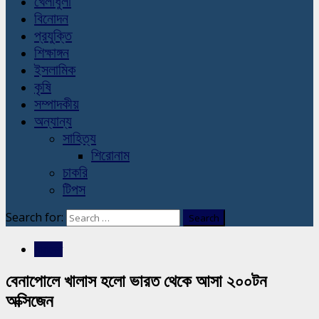
খেলাধুলা
বিনোদন
প্রযুক্তি
শিক্ষাঙ্গন
ইসলামিক
কৃষি
সম্পাদকীয়
অন্যান্য
সাহিত্য
শিরোনাম
চাকরি
টিপস
Search for:
সারাদেশ
বেনাপোলে খালাস হলো ভারত থেকে আসা ২০০টন
অক্সিজেন