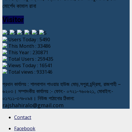
মোর্শেদ কামাল রানা
Visitor
Users Today : 5490
This Month : 33486
This Year : 230871
Total Users : 259435
Views Today : 16541
Total views : 933146
প্রধান কার্যালয় : শালবাগান পাওয়ার হাউজ মোড়,সপুরা,চন্দ্রিমা, রাজশাহী –
৬২০৩। সম্পাদকীয় কার্যালয় :- ফোন:- ০৭২১-৭৬০৬২১, মোবাইল:-
০১৭১১-৩৭৮০৯৪। নিউজ পাঠানোর ঠিকানা:
rajshahiralo@gmail.com
Contact
Facebook