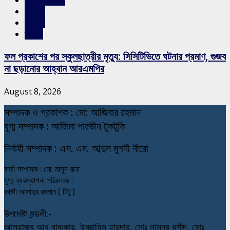
শিক্ষাঙ্গন
সারাদেশ
স্লাইড
ফল প্রকাশের পর স্কুলছাত্রীর মৃত্যু: সিসিটিভিতে ঘটনার প্রমাণ, গুজব
না ছড়ানোর আহ্বান আরএমপির
August 8, 2026
স
ম্পাদক ও প্রকাশক : মো: আজিবার রহমান
যুগ্ম সম্পাদক : আজিমা পারভীন টুকটুকি
নি
র্বাহী সম্পাদক : এস. এম. আব্দুল মুগনী নীরো
বার্তা সম্পাদক : মো: মাসুদ রানা
যুগ্ম-ব্যবস্থাপনা পরিচালক :
কাজী আসাদুর রহমান ( টিটু )
উপদেষ্টা মন্ডলী:-
আলহাজ্ব আবু বাক্কার, ইব্রাহিম হায়দার, মোঃ মামনুর রশীদ, মোঃ