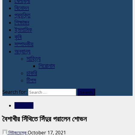
খেলাধুলা
বিনোদন
প্রযুক্তি
শিক্ষাঙ্গন
ইসলামিক
কৃষি
সম্পাদকীয়
অন্যান্য
সাহিত্য
শিরোনাম
চাকরি
টিপস
Search for:
আন্তর্জাতিক
বৈশাখীর সিঁথিতে সিঁদুর পরালেন শোভন
নিউজডেস্ক
October 17, 2021