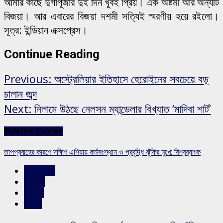
আমার কাছে দুর্গাপূজার দুই দিন খুবই প্রিয়। এক অষ্টমী আর অন্যটি
বিজয়া। আর এবারের বিজয়া দশমী সত্যিই স্মরণীয় হয়ে রইলো।
সূত্র: ইন্ডিয়ান এক্সপ্রেস।
Continue Reading
Previous:
অস্ট্রেলিয়ার ইতিহাসে হেরোইনের সবচেয়ে বড়
চালান জব্দ
Next:
নিলামে উঠছে নেলসন ম্যান্ডেলার বিখ্যাত ‘মাদিবা শার্ট’
Related Stories
তাপপ্রবাহের কারণে দক্ষিণ এশিয়ায় কর্মসংস্থান ও প্রবৃদ্ধি ঝুঁকির মুখে: বিশ্বব্যাংক
আন্তর্জাতিক
শিরোনাম
সারাদেশ
স্লাইড