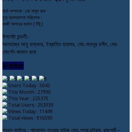
বার্তা সম্পাদক : মো: মাসুদ রানা
যুগ্ম-ব্যবস্থাপনা পরিচালক :
কাজী আসাদুর রহমান ( টিটু )
উপদেষ্টা মন্ডলী:-
আলহাজ্ব আবু বাক্কার, ইব্রাহিম হায়দার, মোঃ মামনুর রশীদ, মোঃ
মোর্শেদ কামাল রানা
Visitor
Users Today : 5042
This Month : 27990
This Year : 225375
Total Users : 253939
Views Today : 11449
Total views : 916590
প্রধান কার্যালয় : শালবাগান পাওয়ার হাউজ মোড়,সপুরা,চন্দ্রিমা, রাজশাহী –