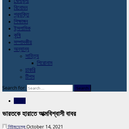
খেলাধুলা
বিনোদন
প্রযুক্তি
শিক্ষাঙ্গন
ইসলামিক
কৃষি
সম্পাদকীয়
অন্যান্য
সাহিত্য
শিরোনাম
চাকরি
টিপস
Search for:
খেলাধুলা
ভারতকে হারাতে আত্মবিশ্বাসী বাবর
নিউজডেস্ক
October 14, 2021