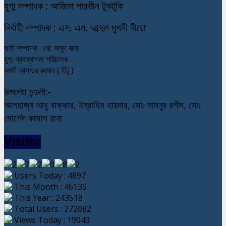
যুগ্ম সম্পাদক : আজিমা পারভীন টুকটুকি
নি
র্বাহী সম্পাদক : এস. এম. আব্দুল মুগনী নীরো
বার্তা সম্পাদক : মো: মাসুদ রানা
যুগ্ম-ব্যবস্থাপনা পরিচালক :
কাজী আসাদুর রহমান ( টিটু )
উপদেষ্টা মন্ডলী:-
আলহাজ্ব আবু বাক্কার, ইব্রাহিম হায়দার, মোঃ মামনুর রশীদ, মোঃ
মোর্শেদ কামাল রানা
Visitor
Users Today : 4897
This Month : 46133
This Year : 243518
Total Users : 272082
Views Today : 19043