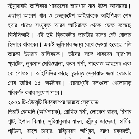
স্ট্যান্ডবাই তালিকায় শারদুলের জায়গায় নাম উঠল আক্সারের।
এছাড়া আবেশ খান ও ভেঙ্কটেশ আইয়ারকে আইপিএল শেষ
হবার পরেও সংযুক্ত আরব আমিরাতে থেকে যেতে বলেছে
বিসিসিআই। এই দুই ক্রিকেটার ভারতীয় দলের নেট বোলার
হিসাবে থাকবেন। একই ভূমিকার জন্য রেখে দেওয়া হয়েছে গতি
তারকা উমরান মালিককে। তাঁদের সঙ্গে থাকবেন হারশাল
প্যাটেল, লুকমান মেরিওয়ালা, করন শর্মা, শাহবাজ আহমেদ এবং
কে গৌতম। আইসিসির কাছে চূড়ান্ত স্কোয়াড জমা দেওয়ার
শেষ তারিখ ১৫ অক্টোবর। এরমধ্যেই দলগুলো খেলোয়াড়
পরিবর্তন করার সুযোগ পাবে।
২০২১ টি-টোয়েন্টি বিশ্বকাপের ভারতে স্কোয়াড:
ভিরাট কোহলি (অধিনায়ক), রোহিত শর্মা, লোকেশ রাহুল, রিশাব
পান্ট, ইশান কিষান, সুরিয়াকুমার যাদব, রবীন্দ্র জাদেজা, হার্দিক
পান্ডিয়া, রাহুল চাহার, রবিচন্দ্রন অশ্বিন, বরুণ চক্রবর্তী,