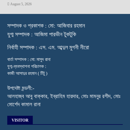
August 5, 2026
স
ম্পাদক ও প্রকাশক : মো: আজিবার রহমান
যুগ্ম সম্পাদক : আজিমা পারভীন টুকটুকি
নি
র্বাহী সম্পাদক : এস. এম. আব্দুল মুগনী নীরো
বার্তা সম্পাদক : মো: মাসুদ রানা
যুগ্ম-ব্যবস্থাপনা পরিচালক :
কাজী আসাদুর রহমান ( টিটু )
উপদেষ্টা মন্ডলী:-
আলহাজ্ব আবু বাক্কার, ইব্রাহিম হায়দার, মোঃ মামনুর রশীদ, মোঃ
মোর্শেদ কামাল রানা
VISITOR