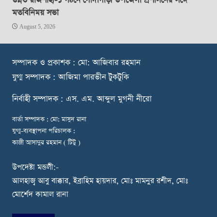
উন্নত রাজশাহী-১ গঠনে গোদাগাড়ী উপজেলা প্রশাসনের সঙ্গে
মতবিনিময় সভা
August 5, 2026
স
ম্পাদক ও প্রকাশক : মো: আজিবার রহমান
যুগ্ম সম্পাদক : আজিমা পারভীন টুকটুকি
নি
র্বাহী সম্পাদক : এস. এম. আব্দুল মুগনী নীরো
বার্তা সম্পাদক : মো: মাসুদ রানা
যুগ্ম-ব্যবস্থাপনা পরিচালক :
কাজী আসাদুর রহমান ( টিটু )
উপদেষ্টা মন্ডলী:-
আলহাজ্ব আবু বাক্কার, ইব্রাহিম হায়দার, মোঃ মামনুর রশীদ, মোঃ
মোর্শেদ কামাল রানা