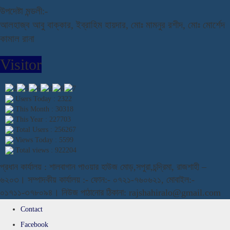
উপদেষ্টা মন্ডলী:-
আলহাজ্ব আবু বাক্কার, ইব্রাহিম হায়দার, মোঃ মামনুর রশীদ, মোঃ মোর্শেদ
কামাল রানা
Visitor
Users Today : 2322
This Month : 30318
This Year : 227703
Total Users : 256267
Views Today : 5599
Total views : 922204
প্রধান কার্যালয় : শালবাগান পাওয়ার হাউজ মোড়,সপুরা,চন্দ্রিমা, রাজশাহী –
৬২০৩। সম্পাদকীয় কার্যালয় :- ফোন:- ০৭২১-৭৬০৬২১, মোবাইল:-
০১৭১১-৩৭৮০৯৪। নিউজ পাঠানোর ঠিকানা: rajshahiralo@gmail.com
Contact
Facebook