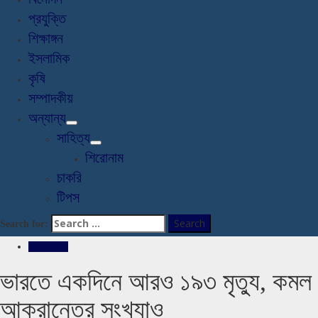
প্রযুক্তি
শিক্ষাঙ্গন
ইসলামিক
কৃষি
সম্পাদকীয়
অন্যান্য
সাহিত্য
শিরোনাম
চাকরি
টিপস
Search for:
আন্তর্জাতিক
ভারতে একদিনে আরও ১৯৩ মৃত্যু, কমল
আক্রান্তের সংখ্যাও