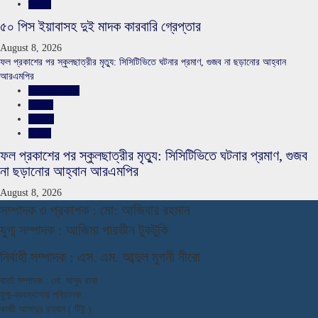
স্লাইড
৫০ পিস ইয়াবাসহ দুই মাদক কারবারি গ্রেপ্তার
August 8, 2026
ফল প্রকাশের পর স্কুলছাত্রীর মৃত্যু: সিসিটিভিতে ঘটনার প্রমাণ, গুজব না ছড়ানোর আহ্বান
আরএমপির
রাজশাহীর সংবাদ
শিক্ষাঙ্গন
সারাদেশ
স্লাইড
ফল প্রকাশের পর স্কুলছাত্রীর মৃত্যু: সিসিটিভিতে ঘটনার প্রমাণ, গুজব
না ছড়ানোর আহ্বান আরএমপির
August 8, 2026
স
ম্পাদক ও প্রকাশক : মো: আজিবার রহমান
যুগ্ম সম্পাদক : আজিমা পারভীন টুকটুকি
নি
র্বাহী সম্পাদক : এস. এম. আব্দুল মুগনী নীরো
বার্তা সম্পাদক : মো: মাসুদ রানা
যুগ্ম-ব্যবস্থাপনা পরিচালক :
কাজী আসাদুর রহমান ( টিটু )