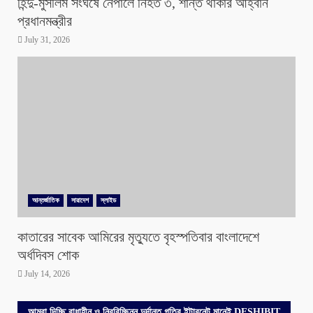
হিন্দু-মুসলিম সংঘর্ষে নেপালে নিহত ৩, শান্ত থাকার আহ্বান
প্রধানমন্ত্রীর
July 31, 2026
আন্তর্জাতিক
সারাদেশ
স্লাইড
কাতারের সাবেক আমিরের মৃত্যুতে বৃহস্পতিবার বাংলাদেশে
অর্ধদিবস শোক
July 14, 2026
আমরা দিচ্ছি বাধাহীন ও নিরবিচ্ছিন্ন দুর্দান্ত গতির ইন্টারনেট মানেই DESHIBIT