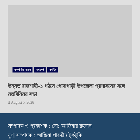
রাজশাহীর সংবাদ
সারাদেশ
স্লাইড
উন্নত রাজশাহী-১ গঠনে গোদাগাড়ী উপজেলা প্রশাসনের সঙ্গে
মতবিনিময় সভা
August 5, 2026
স
ম্পাদক ও প্রকাশক : মো: আজিবার রহমান
যুগ্ম সম্পাদক : আজিমা পারভীন টুকটুকি