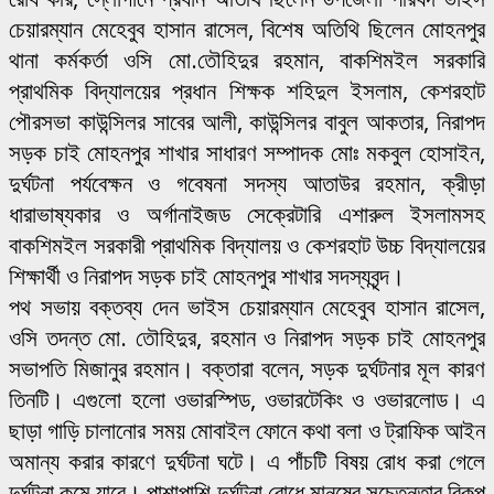
চেয়ারম্যান মেহেবুব হাসান রাসেল, বিশেষ অতিথি ছিলেন মোহনপুর
থানা কর্মকর্তা ওসি মো.তৌহিদুর রহমান, বাকশিমইল সরকারি
প্রাথমিক বিদ্যালয়ের প্রধান শিক্ষক শহিদুল ইসলাম, কেশরহাট
পৌরসভা কাউন্সিলর সাবের আলী, কাউন্সিলর বাবুল আকতার, নিরাপদ
সড়ক চাই মোহনপুর শাখার সাধারণ সম্পাদক মোঃ মকবুল হোসাইন,
দুর্ঘটনা পর্যবেক্ষন ও গবেষনা সদস্য আতাউর রহমান, ক্রীড়া
ধারাভাষ্যকার ও অর্গানাইজড সেক্রেটারি এশারুল ইসলামসহ
বাকশিমইল সরকারী প্রাথমিক বিদ্যালয় ও কেশরহাট উচ্চ বিদ্যালয়ের
শিক্ষার্থী ও নিরাপদ সড়ক চাই মোহনপুর শাখার সদস্যবৃন্দ।
পথ সভায় বক্তব্য দেন ভাইস চেয়ারম্যান মেহেবুব হাসান রাসেল,
ওসি তদন্ত মো. তৌহিদুর, রহমান ও নিরাপদ সড়ক চাই মোহনপুর
সভাপতি মিজানুর রহমান। বক্তারা বলেন, সড়ক দুর্ঘটনার মূল কারণ
তিনটি। এগুলো হলো ওভারস্পিড, ওভারটেকিং ও ওভারলোড। এ
ছাড়া গাড়ি চালানোর সময় মোবাইল ফোনে কথা বলা ও ট্রাফিক আইন
অমান্য করার কারণে দুর্ঘটনা ঘটে। এ পাঁচটি বিষয় রোধ করা গেলে
দুর্ঘটনা কমে যাবে। পাশাপাশি দুর্ঘটনা রোধে মানুষের সচেতনতার বিকল্প