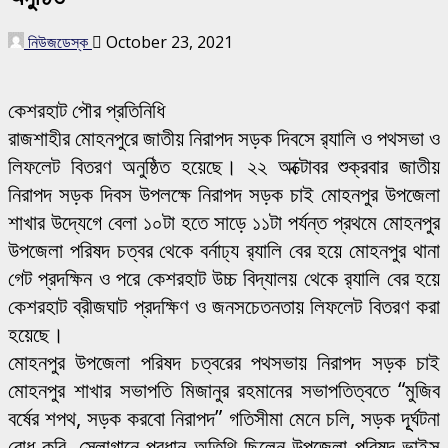
নিউজডেস্ক
October 23, 2021
কেশরহাট পৌর প্রতিনিধি
রাজশাহীর মোহনপুরে জাতীয় নিরাপদ সড়ক দিবসে র‌্যালি ও পথসভা ও
লিফলেট বিতরণ অনুষ্ঠিত হয়েছে। ২২ অক্টোবর শুক্রবার জাতীয়
নিরাপদ সড়ক দিবস উপলক্ষে নিরাপদ সড়ক চাই মোহনপুর উপজেলা
শাখার উদ্যেগে বেলা ১০টা হতে সাড়ে ১১টা পর্যন্ত প্রথমে মোহনপুর
উপজেলা পরিষদ চত্বর থেকে বর্নাঢ্য র‌্যালি বের হয়ে মোহনপুর থানা
গেট প্রদক্ষিন ও পরে কেশরহাট উচ্চ বিদ্যালয় থেকে র‌্যালি বের হয়ে
কেশরহাট ব্রীজঘাট প্রদক্ষিণ ও জনসচেতনতায় লিফলেট বিতরণ করা
হয়েছে।
মোহনপুর উপজেলা পরিষদ চত্বরের পথসভায় নিরাপদ সড়ক চাই
মোহনপুর শাখার সভাপতি মিজানুর রহমানের সভাপতিত্বতে “মুজিব
বর্ষের শপথ, সড়ক করবো নিরাপদ” গতিসীমা মেনে চলি, সড়ক দূূর্ঘটনা
রোধ করি, স্লোগানে প্রধান অতিথি ছিলেন উপজেলা পরিষদ ভাইস