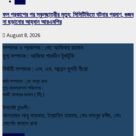
স্লাইড
ফল প্রকাশের পর স্কুলছাত্রীর মৃত্যু: সিসিটিভিতে ঘটনার প্রমাণ, গুজব
না ছড়ানোর আহ্বান আরএমপির
August 8, 2026
স
ম্পাদক ও প্রকাশক : মো: আজিবার রহমান
যুগ্ম সম্পাদক : আজিমা পারভীন টুকটুকি
নি
র্বাহী সম্পাদক : এস. এম. আব্দুল মুগনী নীরো
বার্তা সম্পাদক : মো: মাসুদ রানা
যুগ্ম-ব্যবস্থাপনা পরিচালক :
কাজী আসাদুর রহমান ( টিটু )
উপদেষ্টা মন্ডলী:-
আলহাজ্ব আবু বাক্কার, ইব্রাহিম হায়দার, মোঃ মামনুর রশীদ, মোঃ
মোর্শেদ কামাল রানা