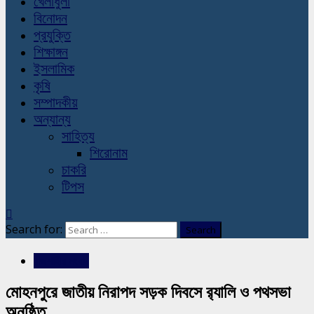
খেলাধুলা
বিনোদন
প্রযুক্তি
শিক্ষাঙ্গন
ইসলামিক
কৃষি
সম্পাদকীয়
অন্যান্য
সাহিত্য
শিরোনাম
চাকরি
টিপস
Search for:
রাজশাহীর সংবাদ
মোহনপুরে জাতীয় নিরাপদ সড়ক দিবসে র‍্যালি ও পথসভা
অনুষ্ঠিত