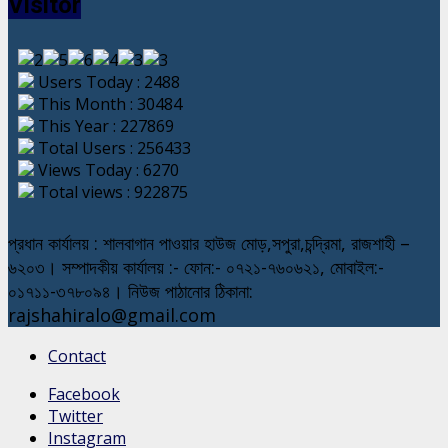
Visitor
Users Today : 2488
This Month : 30484
This Year : 227869
Total Users : 256433
Views Today : 6270
Total views : 922875
প্রধান কার্যালয় : শালবাগান পাওয়ার হাউজ মোড়,সপুরা,চন্দ্রিমা, রাজশাহী –
৬২০৩। সম্পাদকীয় কার্যালয় :- ফোন:- ০৭২১-৭৬০৬২১, মোবাইল:-
০১৭১১-৩৭৮০৯৪। নিউজ পাঠানোর ঠিকানা:
rajshahiralo@gmail.com
Contact
Facebook
Twitter
Instagram