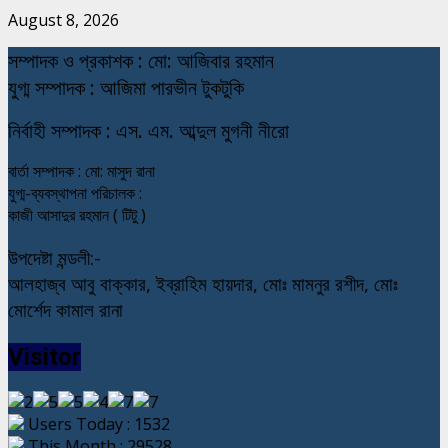
August 8, 2026
স
ম্পাদক ও প্রকাশক : মো: আজিবার রহমান
যুগ্ম সম্পাদক : আজিমা পারভীন টুকটুকি
নি
র্বাহী সম্পাদক : এস. এম. আব্দুল মুগনী নীরো
বার্তা সম্পাদক : মো: মাসুদ রানা
যুগ্ম-ব্যবস্থাপনা পরিচালক :
কাজী আসাদুর রহমান ( টিটু )
উপদেষ্টা মন্ডলী:-
আলহাজ্ব আবু বাক্কার, ইব্রাহিম হায়দার, মোঃ মামনুর রশীদ, মোঃ
মোর্শেদ কামাল রানা
Visitor
Users Today : 1532
This Month : 29528