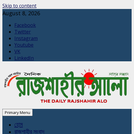
Skip to content
August 8, 2026
Facebook
Twitter
Instagram
Youtube
VK
LinkedIn
Primary Menu
হোম
রাজশাহীর সংবাদ