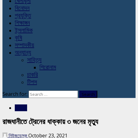
খেলাধুলা
বিনোদন
প্রযুক্তি
শিক্ষাঙ্গন
ইসলামিক
কৃষি
সম্পাদকীয়
অন্যান্য
সাহিত্য
শিরোনাম
চাকরি
টিপস
Search for:
সারাদেশ
রাজধানীতে ট্রেনের ধাক্কায় ৩ জনের মৃত্যু
নিউজডেস্ক
October 23, 2021