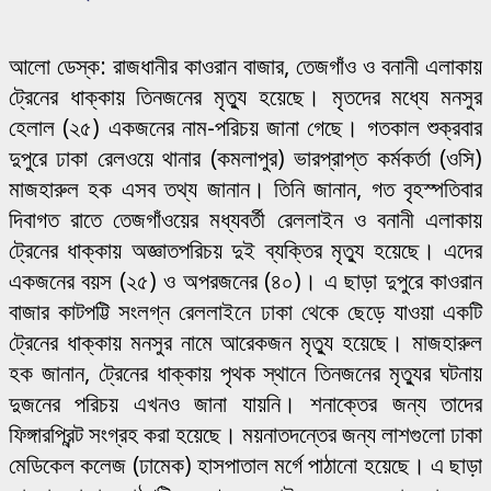
আলো ডেস্ক: রাজধানীর কাওরান বাজার, তেজগাঁও ও বনানী এলাকায়
ট্রেনের ধাক্কায় তিনজনের মৃত্যু হয়েছে। মৃতদের মধ্যে মনসুর
হেলাল (২৫) একজনের নাম-পরিচয় জানা গেছে। গতকাল শুক্রবার
দুপুরে ঢাকা রেলওয়ে থানার (কমলাপুর) ভারপ্রাপ্ত কর্মকর্তা (ওসি)
মাজহারুল হক এসব তথ্য জানান। তিনি জানান, গত বৃহস্পতিবার
দিবাগত রাতে তেজগাঁওয়ের মধ্যবর্তী রেললাইন ও বনানী এলাকায়
ট্রেনের ধাক্কায় অজ্ঞাতপরিচয় দুই ব্যক্তির মৃত্যু হয়েছে। এদের
একজনের বয়স (২৫) ও অপরজনের (৪০)। এ ছাড়া দুপুরে কাওরান
বাজার কাটপট্টি সংলগ্ন রেললাইনে ঢাকা থেকে ছেড়ে যাওয়া একটি
ট্রেনের ধাক্কায় মনসুর নামে আরেকজন মৃত্যু হয়েছে। মাজহারুল
হক জানান, ট্রেনের ধাক্কায় পৃথক স্থানে তিনজনের মৃত্যুর ঘটনায়
দুজনের পরিচয় এখনও জানা যায়নি। শনাক্তের জন্য তাদের
ফিঙ্গারপ্রিন্ট সংগ্রহ করা হয়েছে। ময়নাতদন্তের জন্য লাশগুলো ঢাকা
মেডিকেল কলেজ (ঢামেক) হাসপাতাল মর্গে পাঠানো হয়েছে। এ ছাড়া