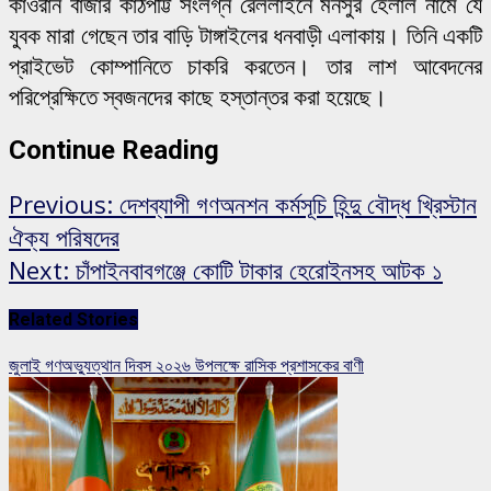
কাওরান বাজার কাঠপট্টি সংলগ্ন রেললাইনে মনসুর হেলাল নামে যে
যুবক মারা গেছেন তার বাড়ি টাঙ্গাইলের ধনবাড়ী এলাকায়। তিনি একটি
প্রাইভেট কোম্পানিতে চাকরি করতেন। তার লাশ আবেদনের
পরিপ্রেক্ষিতে স্বজনদের কাছে হস্তান্তর করা হয়েছে।
Continue Reading
Previous:
দেশব্যাপী গণঅনশন কর্মসূচি হিন্দু বৌদ্ধ খ্রিস্টান
ঐক্য পরিষদের
Next:
চাঁপাইনবাবগঞ্জে কোটি টাকার হেরোইনসহ আটক ১
Related Stories
জুলাই গণঅভ্যুত্থান দিবস ২০২৬ উপলক্ষে রাসিক প্রশাসকের বাণী