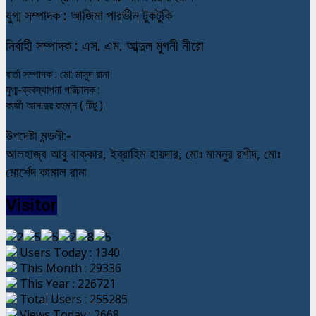
যুগ্ম সম্পাদক : আজিমা পারভীন টুকটুকি
নি
র্বাহী সম্পাদক : এস. এম. আব্দুল মুগনী নীরো
বার্তা সম্পাদক : মো: মাসুদ রানা
যুগ্ম-ব্যবস্থাপনা পরিচালক :
কাজী আসাদুর রহমান ( টিটু )
উপদেষ্টা মন্ডলী:-
আলহাজ্ব আবু বাক্কার, ইব্রাহিম হায়দার, মোঃ মামনুর রশীদ, মোঃ
মোর্শেদ কামাল রানা
Visitor
Users Today : 1340
This Month : 29336
This Year : 226721
Total Users : 255285
Views Today : 2668