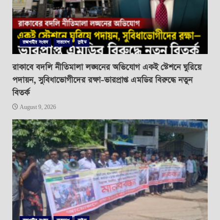
রাজশাহীর সংবাদ
সারাদেশ
স্লাইড
রাকাবে বদলি নীতিমালা লঙ্ঘনের অভিযোগ একই স্টেশনে ঘুরিয়ে
পদায়ন, সুবিধাভোগীদের রক্ষা-ভারপ্রাপ্ত এমডির বিরুদ্ধে নতুন
বিতর্ক
August 9, 2026