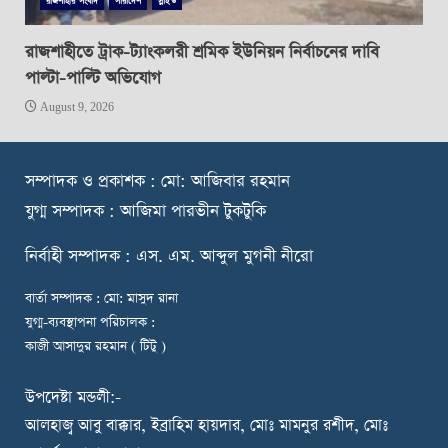
রাজশাহীর সংবাদ
সারাদেশ
স্লাইড
রাজশাহীতে ট্রাক-ট্যাংকলরী শ্রমিক ইউনিয়ন নির্বাচনের দাবি
পাল্টা-পাল্টি অভিযোগ
August 9, 2026
স
ম্পাদক ও প্রকাশক : মো: আজিবার রহমান
যুগ্ম সম্পাদক : আজিমা পারভীন টুকটুকি
নি
র্বাহী সম্পাদক : এস. এম. আব্দুল মুগনী নীরো
বার্তা সম্পাদক : মো: মাসুদ রানা
যুগ্ম-ব্যবস্থাপনা পরিচালক :
কাজী আসাদুর রহমান ( টিটু )
উপদেষ্টা মন্ডলী:-
আলহাজ্ব আবু বাক্কার, ইব্রাহিম হায়দার, মোঃ মামনুর রশীদ, মোঃ