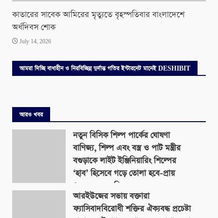
কাতারের সাবেক আমিরের মৃত্যুতে বৃহস্পতিবার বাংলাদেশে
অর্ধদিবস শোক
July 14, 2026
আমরা দিচ্ছি বাধাহীন ও নিরবিচ্ছিন্ন দুর্দান্ত গতির ইন্টারনেট মানেই DESHIBIT
আরও খবর
নতুন বিসিক শিল্প পার্কের ঘোষণা
বাণিজ্য, শিল্প এবং বস্ত্র ও পাট মন্ত্রীর
বগুড়াকে লাইট ইঞ্জিনিয়ারিং শিল্পের
‘হাব’ হিসেবে গড়ে তোলা হবে-প্রায়
৪০০ একর জমিতে
আরইউজের সভায় বক্তারা
August 9, 2026
ফ্যাসিবাদবিরোধী শক্তির ঐক্যবদ্ধ প্রচেষ্টা