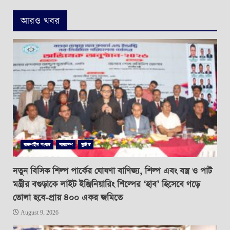
আরও খবর
রাজশাহীর সংবাদ
সারাদেশ
স্লাইড
নতুন বিসিক শিল্প পার্কের ঘোষণা বাণিজ্য, শিল্প এবং বস্ত্র ও পাট
মন্ত্রীর বগুড়াকে লাইট ইঞ্জিনিয়ারিং শিল্পের ‘হাব’ হিসেবে গড়ে
তোলা হবে-প্রায় ৪০০ একর জমিতে
August 9, 2026