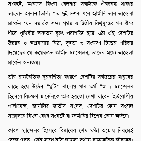
সংকটে, আনন্দে কিংবা বেদনায় সবাইকে ঐক্যবদ্ধ থাকার
আহবান জানান তিনি। গত দুই দশক ধরে জার্মানি আর আঙ্গেলা
মার্কেল যেন সমার্থক শব্দ। প্রথম ও দ্বিতীয় বিশ্বযুদ্ধের পর ধীরে
ধীরে পৃথিবীর অন্যতম বৃহৎ পরাশক্তি হয়ে ওঠা এই দেশটির
উন্নয়ন ও অগ্রযাত্রায় নিষ্ঠা, দৃঢ়তা ও সংকল্প চিত্তের পরিচয়
দিয়েছেন যে কয়েকজন জার্মান চ্যান্সেলর, তাদের মধ্যে আঙ্গেলা
মার্কেল অন্যতম।
তাঁর রাজনৈতিক দূরদর্শিতা কারণে দেশটির সর্বস্তরের মানুষের
কাছে হয়ে উঠেন “মুটি” বাংলায় যার অর্থ “মা”। চ্যান্সেলর
হিসেবে বিচক্ষণ মার্কেলকে আর হয়তো দেখা যাবেনা ইউরোপীয়
পার্লামেন্ট, জার্মানির জাতীয় সংসদ, দেশটির কোন সংবাদ
সম্মেলনে কিংবা কোন সংকটে বা জার্মানির বিশেষ কোন অর্জনে।
কারণ চ্যান্সেলর হিসেবে বিদায়ের শেষ ঘণ্টা অমোঘ নিয়মেই
বেজে গেছে। সেই সাথে ইতি ঘটলো বর্ণাঢ্য রাজনৈতিক জীবনের।