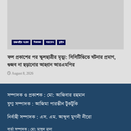
রাজশাহীর সংবাদ
শিক্ষাঙ্গন
সারাদেশ
স্লাইড
ফল প্রকাশের পর স্কুলছাত্রীর মৃত্যু: সিসিটিভিতে ঘটনার প্রমাণ,
গুজব না ছড়ানোর আহ্বান আরএমপির
August 8, 2026
স
ম্পাদক ও প্রকাশক : মো: আজিবার রহমান
যুগ্ম সম্পাদক : আজিমা পারভীন টুকটুকি
নি
র্বাহী সম্পাদক : এস. এম. আব্দুল মুগনী নীরো
বার্তা সম্পাদক : মো: মাসুদ রানা