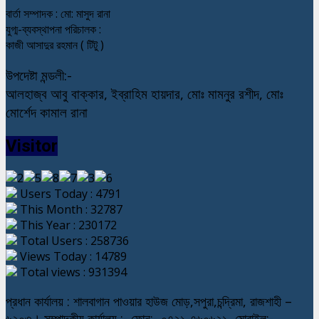
বার্তা সম্পাদক : মো: মাসুদ রানা
যুগ্ম-ব্যবস্থাপনা পরিচালক :
কাজী আসাদুর রহমান ( টিটু )
উপদেষ্টা মন্ডলী:-
আলহাজ্ব আবু বাক্কার, ইব্রাহিম হায়দার, মোঃ মামনুর রশীদ, মোঃ
মোর্শেদ কামাল রানা
Visitor
Users Today : 4791
This Month : 32787
This Year : 230172
Total Users : 258736
Views Today : 14789
Total views : 931394
প্রধান কার্যালয় : শালবাগান পাওয়ার হাউজ মোড়,সপুরা,চন্দ্রিমা, রাজশাহী –
৬২০৩। সম্পাদকীয় কার্যালয় :- ফোন:- ০৭২১-৭৬০৬২১, মোবাইল:-