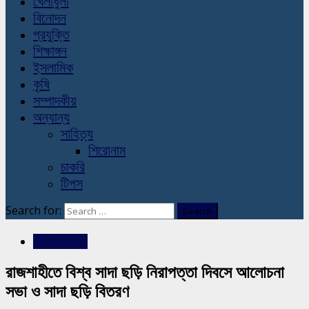
খেলাধুলা
বিনোদন
প্রযুক্তি
শিক্ষাঙ্গন
ইসলামিক
কৃষি
সম্পাদকীয়
অন্যান্য
সাহিত্য
শিরোনাম
চাকরি
টিপস
Search for:
রাজশাহীর সংবাদ
রাজশাহীতে বিশ্ব সাদা ছড়ি নিরাপত্তা দিবসে আলোচনা
সভা ও সাদা ছড়ি বিতরণ