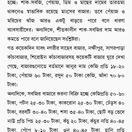
হচ্ছে। শাক-সবজি, পেঁয়াজ, ডিম ও মাছের দামের তারতম্য
থাকলেও স্বাভাবিক রয়েছে মাংসের বাজার। তবে পেঁয়াজ ও
মরিচের ঝাঁজ আরও একটু বাড়তে পারে বলে ধারণা
ব্যাবসায়ীদের। অন্যদিকে, শীতকালীন শাক-সবজির দাম আরও
কমতে পারে বলে জানিয়েছেন সংশ্লিষ্টরা।
গত কয়েকদিন যাবৎ নগরীর সাহেব বাজার, লক্ষীপুর, সাগরপাড়া
কাঁচাবাজার, শিরোইল কাঁচাবাজারসহ কয়েকটি বাজার ঘুরে দেখা
গেছে, বাজারগুলোতে বর্তমানে আলুর দাম কেজি প্রতি ১৮-২০
টাকা, পেঁয়াজ ৬০ টাকা, রসুন ৫০ টাকা কেজি, আঁদা ৭০-৮০
টাকা।
অন্যদিকে, সবজির বাজারে করলা বিক্রি হচ্ছে কেজিপ্রতি ৫০-৬০
টাকা, পটল ২৫-৩০ টাকা, কাকরোল ২৫-৩০ টাকা, ঢেঁড়স ৪০
টাকা, বরবটি ৩০-৪০ টাকা, শসা ৩৫-৪০ টাকা, ছোট বড় ভেদে
লাউ প্রতি পিচ ২৫-৩০ টাকা, কঁচু ২০ টাকা, কঁচুর লতি ৪০-৪৫
টাকা, পেঁপে ৮-১০ টাকা, ওল ৪০-৪৫ টাকা, হালি প্রতি