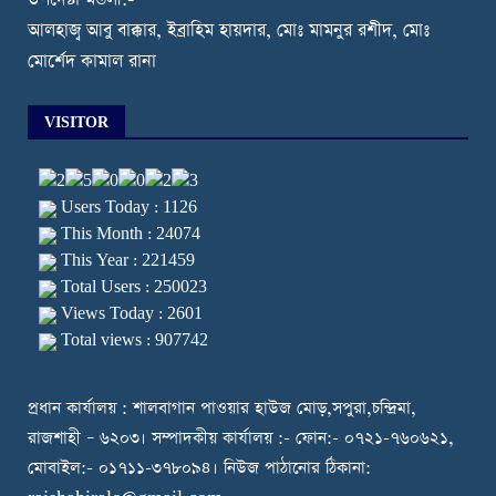
উপদেষ্টা মন্ডলী:-
আলহাজ্ব আবু বাক্কার, ইব্রাহিম হায়দার, মোঃ মামনুর রশীদ, মোঃ
মোর্শেদ কামাল রানা
VISITOR
Users Today : 1126
This Month : 24074
This Year : 221459
Total Users : 250023
Views Today : 2601
Total views : 907742
প্রধান কার্যালয় : শালবাগান পাওয়ার হাউজ মোড়,সপুরা,চন্দ্রিমা,
রাজশাহী – ৬২০৩। সম্পাদকীয় কার্যালয় :- ফোন:- ০৭২১-৭৬০৬২১,
মোবাইল:- ০১৭১১-৩৭৮০৯৪। নিউজ পাঠানোর ঠিকানা: