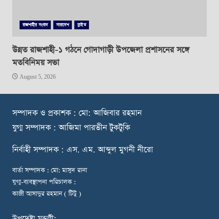
রাজশাহীর সংবাদ
সারাদেশ
স্লাইড
উন্নত রাজশাহী-১ গঠনে গোদাগাড়ী উপজেলা প্রশাসনের সঙ্গে
মতবিনিময় সভা
August 5, 2026
স
ম্পাদক ও প্রকাশক : মো: আজিবার রহমান
যুগ্ম সম্পাদক : আজিমা পারভীন টুকটুকি
নি
র্বাহী সম্পাদক : এস. এম. আব্দুল মুগনী নীরো
বার্তা সম্পাদক : মো: মাসুদ রানা
যুগ্ম-ব্যবস্থাপনা পরিচালক :
কাজী আসাদুর রহমান ( টিটু )