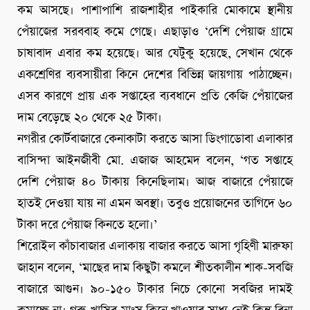
কম আসছে। পাশাপাশি রাজশাহীর পাইকারি মোকামে স্থানীয়
পেঁয়াজের সরববাহ কমে গেছে। এছাড়াও ‘দেশি পেঁয়াজ গ্রামে
চাষাবাদ এবার কম হয়েছে। আর যেটুকু হয়েছে, সেখান থেকে
একশ্রেণির ব্যবসায়ীরা কিনে দেশের বিভিন্ন জায়গায় পাঠাচ্ছেন।
এসব কারণে প্রায় এক সপ্তাহের ব্যবধানে প্রতি কেজি পেঁয়াজের
দাম বেড়েছে ২০ থেকে ২৫ টাকা।
নগরীর কোর্টবাজারে কেনাকাটা করতে আসা ডিংগাডোবা এলাকার
বাসিন্দা আইনজীবী মো. এজাজ আহমেদ বলেন, ‘গত সপ্তাহে
দেশি পেঁয়াজ ৪০ টাকায় কিনেছিলাম। আজ বাজারে পেঁয়াজে
হাতই দেওয়া যায় না এমন অবস্থা। তবুও প্রয়োজনের তাগিদে ৬০
টাকা দরে পেঁয়াজ কিনতে হলো।’
শিরোইল কাঁচাবাজার এলাকায় বাজার করতে আসা গৃহিণী মারুফা
জাহান বলেন, ‘মাছের দাম কিছুটা কমলে শীতকালীন শাক-সবজি
বাজারে আগুন। ৯০-১৫০ টাকার নিচে কোনো সবজির দামই