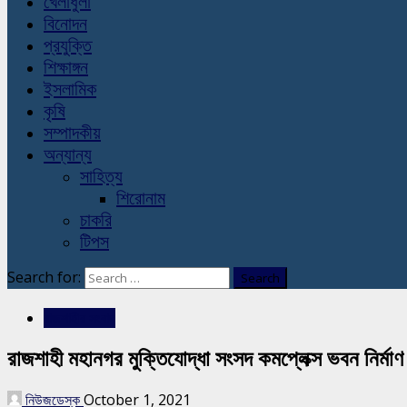
খেলাধুলা
বিনোদন
প্রযুক্তি
শিক্ষাঙ্গন
ইসলামিক
কৃষি
সম্পাদকীয়
অন্যান্য
সাহিত্য
শিরোনাম
চাকরি
টিপস
Search for:
রাজশাহীর সংবাদ
রাজশাহী মহানগর মুক্তিযোদ্ধা সংসদ কমপ্লেক্স ভবন নির্ম
নিউজডেস্ক
October 1, 2021