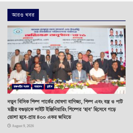
আরও খবর
রাজশাহীর সংবাদ
সারাদেশ
স্লাইড
নতুন বিসিক শিল্প পার্কের ঘোষণা বাণিজ্য, শিল্প এবং বস্ত্র ও পাট
মন্ত্রীর বগুড়াকে লাইট ইঞ্জিনিয়ারিং শিল্পের ‘হাব’ হিসেবে গড়ে
তোলা হবে-প্রায় ৪০০ একর জমিতে
August 9, 2026