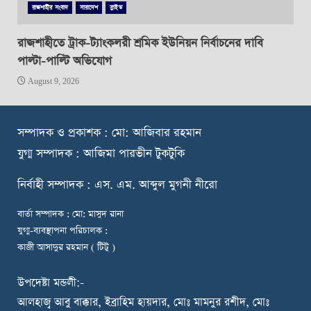
রাজশাহীর সংবাদ
সারাদেশ
স্লাইড
রাজশাহীতে ট্রাক-ট্যাংকলরী শ্রমিক ইউনিয়ন নির্বাচনের দাবি
পাল্টা-পাল্টি অভিযোগ
August 9, 2026
স
ম্পাদক ও প্রকাশক : মো: আজিবার রহমান
যুগ্ম সম্পাদক : আজিমা পারভীন টুকটুকি
নি
র্বাহী সম্পাদক : এস. এম. আব্দুল মুগনী নীরো
বার্তা সম্পাদক : মো: মাসুদ রানা
যুগ্ম-ব্যবস্থাপনা পরিচালক :
কাজী আসাদুর রহমান ( টিটু )
উপদেষ্টা মন্ডলী:-
আলহাজ্ব আবু বাক্কার, ইব্রাহিম হায়দার, মোঃ মামনুর রশীদ, মোঃ