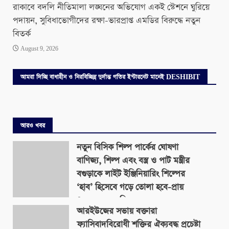
রাকাবে বদলি নীতিমালা লঙ্ঘনের অভিযোগ একই স্টেশনে ঘুরিয়ে
পদায়ন, সুবিধাভোগীদের রক্ষা-ভারপ্রাপ্ত এমডির বিরুদ্ধে নতুন
বিতর্ক
August 9, 2026
আমরা দিচ্ছি বাধাহীন ও নিরবিচ্ছিন্ন দুর্দান্ত গতির ইন্টারনেট মানেই DESHIBIT
আরও খবর
নতুন বিসিক শিল্প পার্কের ঘোষণা
বাণিজ্য, শিল্প এবং বস্ত্র ও পাট মন্ত্রীর
বগুড়াকে লাইট ইঞ্জিনিয়ারিং শিল্পের
‘হাব’ হিসেবে গড়ে তোলা হবে-প্রায়
৪০০ একর জমিতে
আরইউজের সভায় বক্তারা
August 9, 2026
ফ্যাসিবাদবিরোধী শক্তির ঐক্যবদ্ধ প্রচেষ্টা